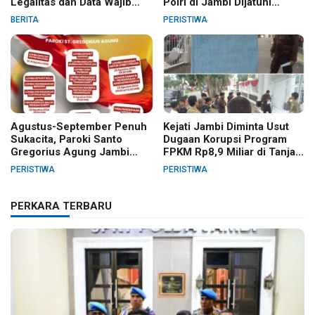
Legalitas dan Data Wajib
Polri di Jambi Dijatuhi
Jelas
Sanksi PTDH
BERITA
PERISTIWA
Agustus-September Penuh
Kejati Jambi Diminta Usut
Sukacita, Paroki Santo
Dugaan Korupsi Program
Gregorius Agung Jambi
FPKM Rp8,9 Miliar di Tanjab
Gelar Berbagai Kegiatan
Barat
PERISTIWA
PERISTIWA
HUT RI dan HUT Paroki
PERKARA TERBARU