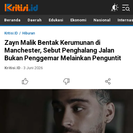
Kritisi.ID
Kritik untuk Negeri!
Beranda
Daerah
Edukasi
Ekonomi
Nasional
Interna
Kritisi.ID
Hiburan
Zayn Malik Bentak Kerumunan di
Manchester, Sebut Penghalang Jalan
Bukan Penggemar Melainkan Penguntit
Kritisi.ID
- 3 Juni 2026