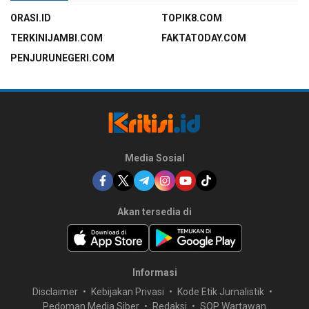
ORASI.ID
TOPIK8.COM
TERKINIJAMBI.COM
FAKTATODAY.COM
PENJURUNEGERI.COM
Media Sosial
Akan tersedia di
Informasi
Disclaimer
Kebijakan Privasi
Kode Etik Jurnalistik
Pedoman Media Siber
Redaksi
SOP Wartawan