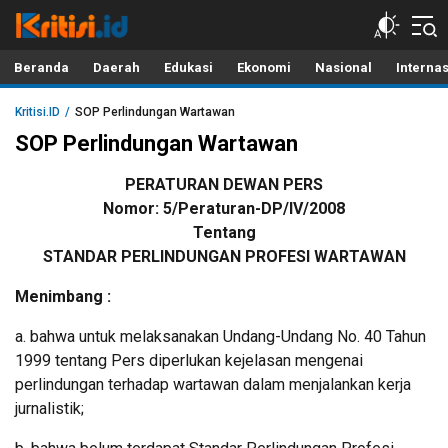
Kritisi.ID
Kritik untuk Negeri!
Beranda
Daerah
Edukasi
Ekonomi
Nasional
Interna
Kritisi.ID
SOP Perlindungan Wartawan
SOP Perlindungan Wartawan
PERATURAN DEWAN PERS
Nomor: 5/Peraturan-DP/IV/2008
Tentang
STANDAR PERLINDUNGAN PROFESI WARTAWAN
Menimbang :
a. bahwa untuk melaksanakan Undang-Undang No. 40 Tahun
1999 tentang Pers diperlukan kejelasan mengenai
perlindungan terhadap wartawan dalam menjalankan kerja
jurnalistik;