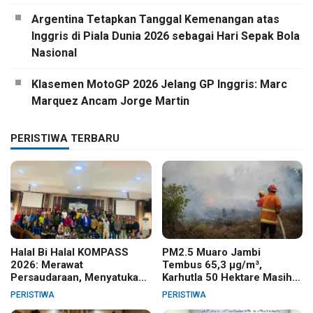
Argentina Tetapkan Tanggal Kemenangan atas
Inggris di Piala Dunia 2026 sebagai Hari Sepak Bola
Nasional
Klasemen MotoGP 2026 Jelang GP Inggris: Marc
Marquez Ancam Jorge Martin
PERISTIWA TERBARU
Halal Bi Halal KOMPASS
PM2.5 Muaro Jambi
2026: Merawat
Tembus 65,3 µg/m³,
Persaudaraan, Menyatukan
Karhutla 50 Hektare Masih
Langkah Mahasiswa Papua
Ditangani
PERISTIWA
PERISTIWA
Se-Sumatera