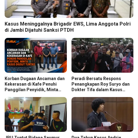
Kasus Meninggalnya Brigadir EWS, Lima Anggota Polri
di Jambi Dijatuhi Sanksi PTDH
Korban Dugaan Ancaman dan
Peradi Bersatu Respons
Kekerasan di Kafe Penuhi
Penangkapan Roy Suryo dan
Panggilan Penyidik, Minta
Dokter Tifa dalam Kasus
Kasus Diusut Tuntas
Dugaan Ijazah Palsu Jokowi
JPU Tuntut Pidana Seumur
Dua Tahun Kasus Andrie