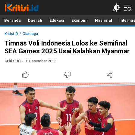
Kritisi.ID
Kritik untuk Negeri!
Beranda
Daerah
Edukasi
Ekonomi
Nasional
Interna
Kritisi.ID
Olahraga
Timnas Voli Indonesia Lolos ke Semifinal
SEA Games 2025 Usai Kalahkan Myanmar
Kritisi.ID
- 16 Desember 2025