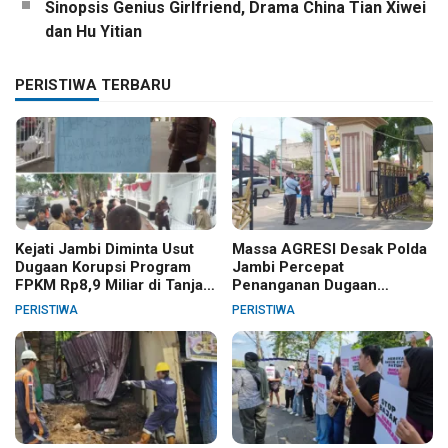
Sinopsis Genius Girlfriend, Drama China Tian Xiwei
dan Hu Yitian
PERISTIWA TERBARU
Kejati Jambi Diminta Usut
Massa AGRESI Desak Polda
Dugaan Korupsi Program
Jambi Percepat
FPKM Rp8,9 Miliar di Tanjab
Penanganan Dugaan
Barat
Pelanggaran Hak Cipta Buku
PERISTIWA
PERISTIWA
Hukum Adat Melayu Jambi