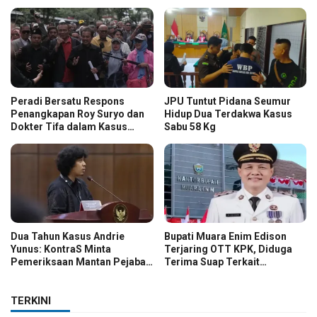
Peradi Bersatu Respons
JPU Tuntut Pidana Seumur
Penangkapan Roy Suryo dan
Hidup Dua Terdakwa Kasus
Dokter Tifa dalam Kasus
Sabu 58 Kg
Dugaan Ijazah Palsu Jokowi
Dua Tahun Kasus Andrie
Bupati Muara Enim Edison
Yunus: KontraS Minta
Terjaring OTT KPK, Diduga
Pemeriksaan Mantan Pejabat
Terima Suap Terkait
TNI
Pengadaan di Pemkab
TERKINI