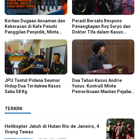
Korban Dugaan Ancaman dan
Peradi Bersatu Respons
Kekerasan di Kafe Penuhi
Penangkapan Roy Suryo dan
Panggilan Penyidik, Minta
Dokter Tifa dalam Kasus
Kasus Diusut Tuntas
Dugaan Ijazah Palsu Jokowi
JPU Tuntut Pidana Seumur
Dua Tahun Kasus Andrie
Hidup Dua Terdakwa Kasus
Yunus: KontraS Minta
Sabu 58 Kg
Pemeriksaan Mantan Pejabat
TNI
TERKINI
Helikopter Jatuh di Hutan Rio de Janeiro, 4
Orang Tewas