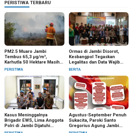
PERISTIWA TERBARU
PM2.5 Muaro Jambi
Ormas di Jambi Disorot,
Tembus 65,3 µg/m³,
Kesbangpol Tegaskan
Karhutla 50 Hektare Masih
Legalitas dan Data Wajib
Ditangani
Jelas
PERISTIWA
BERITA
Kasus Meninggalnya
Agustus-September Penuh
Brigadir EWS, Lima Anggota
Sukacita, Paroki Santo
Polri di Jambi Dijatuhi
Gregorius Agung Jambi
Sanksi PTDH
Gelar Berbagai Kegiatan
PERISTIWA
PERISTIWA