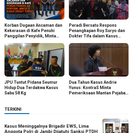
Korban Dugaan Ancaman dan
Peradi Bersatu Respons
Kekerasan di Kafe Penuhi
Penangkapan Roy Suryo dan
Panggilan Penyidik, Minta
Dokter Tifa dalam Kasus
Kasus Diusut Tuntas
Dugaan Ijazah Palsu Jokowi
JPU Tuntut Pidana Seumur
Dua Tahun Kasus Andrie
Hidup Dua Terdakwa Kasus
Yunus: KontraS Minta
Sabu 58 Kg
Pemeriksaan Mantan Pejabat
TNI
TERKINI
Kasus Meninggalnya Brigadir EWS, Lima
Anggota Polri di Jambi Dijatuhi Sanksi PTDH