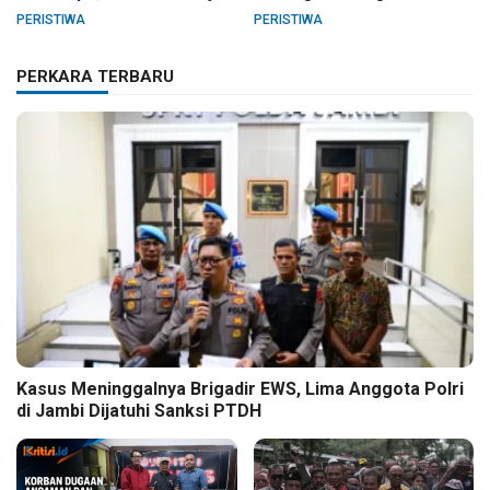
Barat
Pelanggaran Hak Cipta Buku
PERISTIWA
PERISTIWA
Hukum Adat Melayu Jambi
PERKARA TERBARU
Kasus Meninggalnya Brigadir EWS, Lima Anggota Polri
di Jambi Dijatuhi Sanksi PTDH