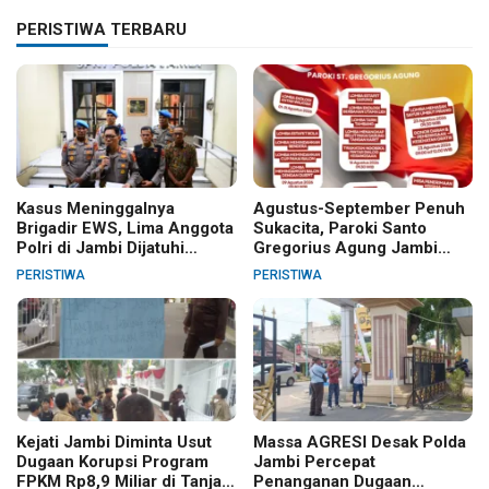
PERISTIWA TERBARU
Kasus Meninggalnya
Agustus-September Penuh
Brigadir EWS, Lima Anggota
Sukacita, Paroki Santo
Polri di Jambi Dijatuhi
Gregorius Agung Jambi
Sanksi PTDH
Gelar Berbagai Kegiatan
PERISTIWA
PERISTIWA
HUT RI dan HUT Paroki
Kejati Jambi Diminta Usut
Massa AGRESI Desak Polda
Dugaan Korupsi Program
Jambi Percepat
FPKM Rp8,9 Miliar di Tanjab
Penanganan Dugaan