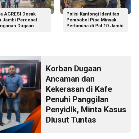
a AGRESI Desak
Polisi Kantongi Identitas
a Jambi Percepat
Pembobol Pipa Minyak
nganan Dugaan
Pertamina di Pal 10 Jambi
nggaran Hak Cipta
 Hukum Adat Melayu
i
Korban Dugaan
Ancaman dan
Kekerasan di Kafe
Penuhi Panggilan
Penyidik, Minta Kasus
Diusut Tuntas