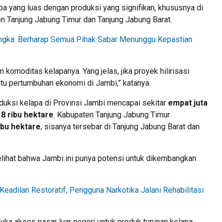
pa yang luas dengan produksi yang signifikan, khususnya di
n Tanjung Jabung Timur dan Tanjung Jabung Barat.
ngka: Berharap Semua Pihak Sabar Menunggu Kepastian
 komoditas kelapanya. Yang jelas, jika proyek hilirisasi
ntu pertumbuhan ekonomi di Jambi,” katanya.
uksi kelapa di Provinsi Jambi mencapai sekitar
empat juta
8 ribu hektare
. Kabupaten Tanjung Jabung Timur
ibu hektare
, sisanya tersebar di Tanjung Jabung Barat dan
melihat bahwa Jambi ini punya potensi untuk dikembangkan
Keadilan Restoratif, Pengguna Narkotika Jalani Rehabilitasi
a akses pasar luar negeri untuk produk turunan kelapa.