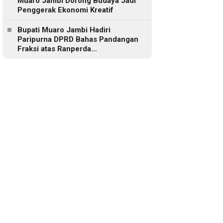
Muaro Jambi Dorong Budaya Jadi
Penggerak Ekonomi Kreatif
Bupati Muaro Jambi Hadiri
Paripurna DPRD Bahas Pandangan
Fraksi atas Ranperda
Pertanggungjawaban APBD 2025