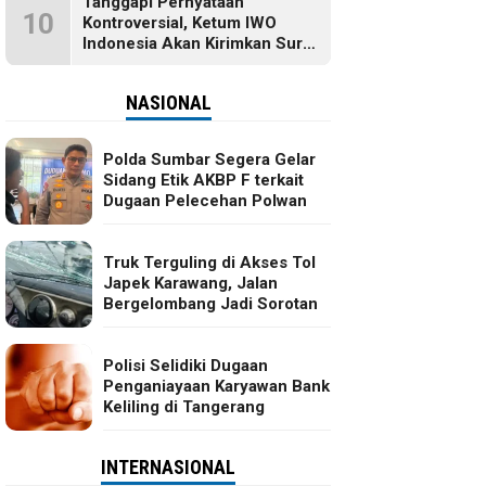
Tanggapi Pernyataan
10
Kontroversial, Ketum IWO
Indonesia Akan Kirimkan Surat
dan Ingin Temui Hotman Paris
NASIONAL
Polda Sumbar Segera Gelar
Sidang Etik AKBP F terkait
Dugaan Pelecehan Polwan
Truk Terguling di Akses Tol
Japek Karawang, Jalan
Bergelombang Jadi Sorotan
Polisi Selidiki Dugaan
Penganiayaan Karyawan Bank
Keliling di Tangerang
INTERNASIONAL