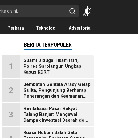
Perkara
Teknologi
Advertorial
BERITA TERPOPULER
Suami Diduga Tikam Istri,
1
Polres Sarolangun Ungkap
Kasus KDRT
Jembatan Gentala Arasy Gelap
2
Gulita, Pengunjung Berharap
Penerangan dan Keamanan
Segera Dibenahi
Revitalisasi Pasar Rakyat
3
Talang Banjar: Mengawal
Dampak Investasi Daerah demi
Ekonomi Berkelanjutan
Kuasa Hukum Salah Satu