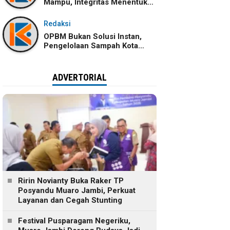
Mampu, Integritas Menentukan
Ke Mana Kemampuan Itu
Dibawa
Redaksi
OPBM Bukan Solusi Instan,
Pengelolaan Sampah Kota
Jambi Tetap Membutuhkan
Kolaborasi
ADVERTORIAL
Ririn Novianty Buka Raker TP
Posyandu Muaro Jambi, Perkuat
Layanan dan Cegah Stunting
Festival Pusparagam Negeriku,