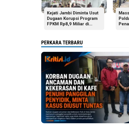
Kejati Jambi Diminta Usut
Mass
Dugaan Korupsi Program
Pold
FPKM Rp8,9 Miliar di
Pena
Tanjab Barat
Pela
Buku
Jamb
PERKARA TERBARU