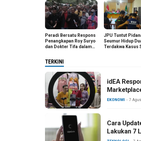
Peradi Bersatu Respons
JPU Tuntut Pidan
Penangkapan Roy Suryo
Seumur Hidup Du
dan Dokter Tifa dalam
Terdakwa Kasus 
Kasus Dugaan Ijazah
Kg
Palsu Jokowi
TERKINI
idEA Respo
Marketplac
EKONOMI
7 Agus
Cara Update
Lakukan 7 L