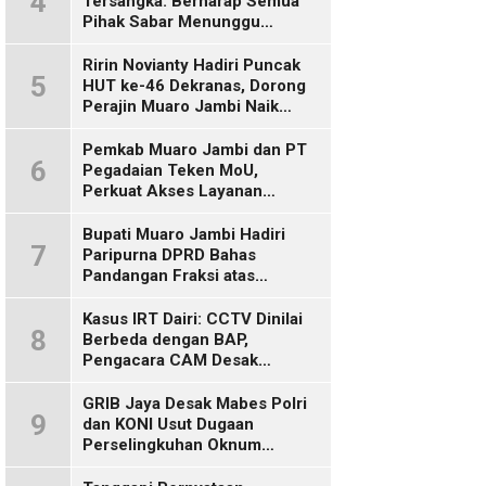
4
Tersangka: Berharap Semua
Pihak Sabar Menunggu
Kepastian Hukum
Ririn Novianty Hadiri Puncak
5
HUT ke-46 Dekranas, Dorong
Perajin Muaro Jambi Naik
Kelas
Pemkab Muaro Jambi dan PT
6
Pegadaian Teken MoU,
Perkuat Akses Layanan
Keuangan bagi Masyarakat
Bupati Muaro Jambi Hadiri
7
Paripurna DPRD Bahas
Pandangan Fraksi atas
Ranperda
Pertanggungjawaban APBD
Kasus IRT Dairi: CCTV Dinilai
8
2025
Berbeda dengan BAP,
Pengacara CAM Desak
Evaluasi Tersangka
GRIB Jaya Desak Mabes Polri
9
dan KONI Usut Dugaan
Perselingkuhan Oknum
Perwira Polda Jambi