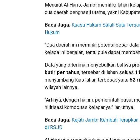
Menurut Al Haris, Jambi memiliki lahan kela
dua daerah penghasil utama, yakni Kabupate
Baca Juga:
Kuasa Hukum Salah Satu Tersa
Hukum
“Dua daerah ini memiliki potensi besar dalam
kelapa ini berjalan, tentu pula dapat memba
Data yang diterima menyebutkan bahwa prod
butir per tahun
, tersebar di lahan seluas
11
menyumbang luas lahan terbesar, yaitu
52 r
wilayah lainnya.
“Artinya, dengan hal ini, pemerintah pusat 
hilirisasi komoditas kelapanya,” lanjutnya.
Baca Juga:
Kejati Jambi Kembali Terapkan 
di RSJD
Al Haris juga menekankan pentingnya membuk