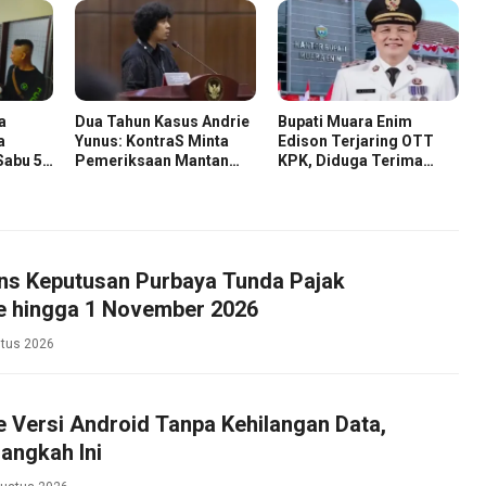
a
Dua Tahun Kasus Andrie
Bupati Muara Enim
a
Yunus: KontraS Minta
Edison Terjaring OTT
Sabu 58
Pemeriksaan Mantan
KPK, Diduga Terima
Pejabat TNI
Suap Terkait Pengadaan
di Pemkab
ns Keputusan Purbaya Tunda Pajak
e hingga 1 November 2026
tus 2026
 Versi Android Tanpa Kehilangan Data,
angkah Ini