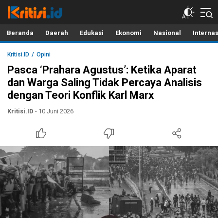
Kritisi.ID
Kritik untuk Negeri!
Beranda
Daerah
Edukasi
Ekonomi
Nasional
Interna
Kritisi.ID
Opini
Pasca ‘Prahara Agustus’: Ketika Aparat
dan Warga Saling Tidak Percaya Analisis
dengan Teori Konflik Karl Marx
Kritisi.ID
- 10 Juni 2026