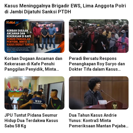
Kasus Meninggalnya Brigadir EWS, Lima Anggota Polri
di Jambi Dijatuhi Sanksi PTDH
Korban Dugaan Ancaman dan
Peradi Bersatu Respons
Kekerasan di Kafe Penuhi
Penangkapan Roy Suryo dan
Panggilan Penyidik, Minta
Dokter Tifa dalam Kasus
Kasus Diusut Tuntas
Dugaan Ijazah Palsu Jokowi
JPU Tuntut Pidana Seumur
Dua Tahun Kasus Andrie
Hidup Dua Terdakwa Kasus
Yunus: KontraS Minta
Sabu 58 Kg
Pemeriksaan Mantan Pejabat
TNI