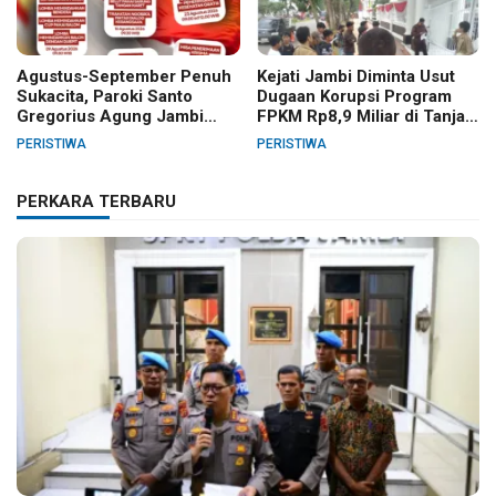
Agustus-September Penuh
Kejati Jambi Diminta Usut
Sukacita, Paroki Santo
Dugaan Korupsi Program
Gregorius Agung Jambi
FPKM Rp8,9 Miliar di Tanjab
Gelar Berbagai Kegiatan
Barat
PERISTIWA
PERISTIWA
HUT RI dan HUT Paroki
PERKARA TERBARU