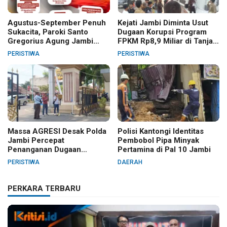
Agustus-September Penuh
Kejati Jambi Diminta Usut
Sukacita, Paroki Santo
Dugaan Korupsi Program
Gregorius Agung Jambi
FPKM Rp8,9 Miliar di Tanjab
Gelar Berbagai Kegiatan
Barat
PERISTIWA
PERISTIWA
HUT RI dan HUT Paroki
Massa AGRESI Desak Polda
Polisi Kantongi Identitas
Jambi Percepat
Pembobol Pipa Minyak
Penanganan Dugaan
Pertamina di Pal 10 Jambi
Pelanggaran Hak Cipta Buku
PERISTIWA
DAERAH
Hukum Adat Melayu Jambi
PERKARA TERBARU