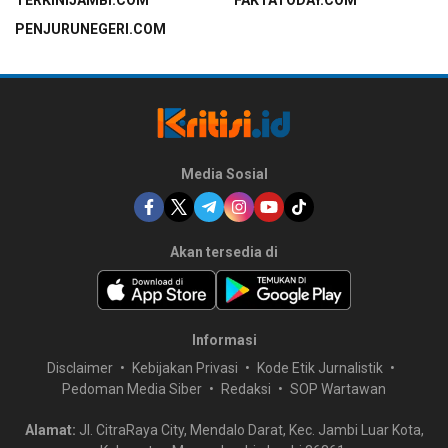
TERKINIJAMBI.COM
FAKTATODAY.COM
PENJURUNEGERI.COM
Media Sosial
Akan tersedia di
Informasi
Disclaimer
Kebijakan Privasi
Kode Etik Jurnalistik
Pedoman Media Siber
Redaksi
SOP Wartawan
Alamat:
Jl. CitraRaya City, Mendalo Darat, Kec. Jambi Luar Kota,