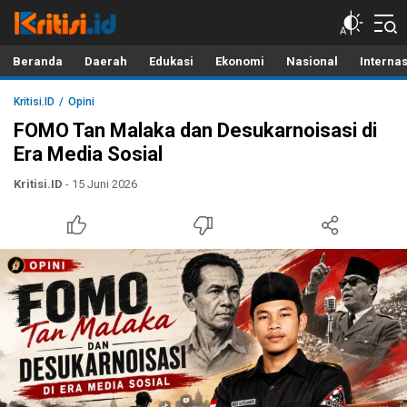
Kritisi.ID
Kritik untuk Negeri!
Beranda
Daerah
Edukasi
Ekonomi
Nasional
Interna
Kritisi.ID
Opini
FOMO Tan Malaka dan Desukarnoisasi di
Era Media Sosial
Kritisi.ID
- 15 Juni 2026