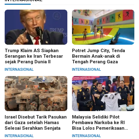
Trump Klaim AS Siapkan
Potret Jump City, Tenda
Serangan ke Iran Terbesar
Bermain Anak-anak di
sejak Perang Dunia II
Tengah Perang Gaza
INTERNASIONAL
INTERNASIONAL
Israel Disebut Tarik Pasukan
Malaysia Selidiki Pilot
dari Gaza setelah Hamas
Pembawa Narkoba ke RI
Selesai Serahkan Senjata
Bisa Lolos Pemeriksaan
KLIA
INTERNASIONAL
INTERNASIONAL