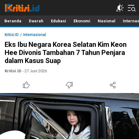
Kritisi.ID
Kritik untuk Negeri!
Beranda
Daerah
Edukasi
Ekonomi
Nasional
Interna
Kritisi.ID
Internasional
Eks Ibu Negara Korea Selatan Kim Keon
Hee Divonis Tambahan 7 Tahun Penjara
dalam Kasus Suap
Kritisi.ID
- 27 Juni 2026