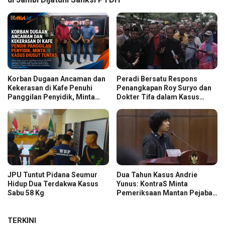
Korban Dugaan Ancaman dan
Peradi Bersatu Respons
Kekerasan di Kafe Penuhi
Penangkapan Roy Suryo dan
Panggilan Penyidik, Minta
Dokter Tifa dalam Kasus
Kasus Diusut Tuntas
Dugaan Ijazah Palsu Jokowi
JPU Tuntut Pidana Seumur
Dua Tahun Kasus Andrie
Hidup Dua Terdakwa Kasus
Yunus: KontraS Minta
Sabu 58 Kg
Pemeriksaan Mantan Pejabat
TNI
TERKINI