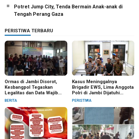
Potret Jump City, Tenda Bermain Anak-anak di
Tengah Perang Gaza
PERISTIWA TERBARU
Ormas di Jambi Disorot,
Kasus Meninggalnya
Kesbangpol Tegaskan
Brigadir EWS, Lima Anggota
Legalitas dan Data Wajib
Polri di Jambi Dijatuhi
Jelas
Sanksi PTDH
BERITA
PERISTIWA