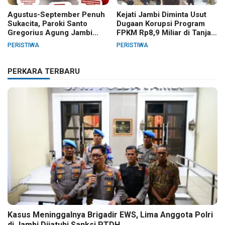
Agustus-September Penuh
Kejati Jambi Diminta Usut
Sukacita, Paroki Santo
Dugaan Korupsi Program
Gregorius Agung Jambi
FPKM Rp8,9 Miliar di Tanjab
Gelar Berbagai Kegiatan
Barat
PERISTIWA
PERISTIWA
HUT RI dan HUT Paroki
PERKARA TERBARU
Kasus Meninggalnya Brigadir EWS, Lima Anggota Polri
di Jambi Dijatuhi Sanksi PTDH