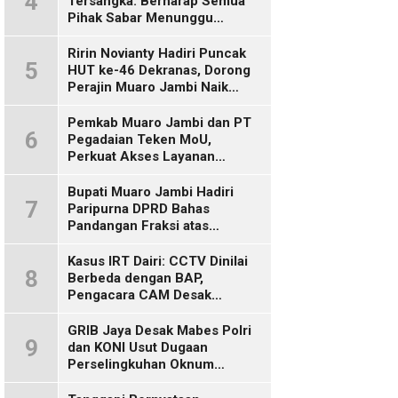
4
Tersangka: Berharap Semua
Pihak Sabar Menunggu
Kepastian Hukum
Ririn Novianty Hadiri Puncak
5
HUT ke-46 Dekranas, Dorong
Perajin Muaro Jambi Naik
Kelas
Pemkab Muaro Jambi dan PT
6
Pegadaian Teken MoU,
Perkuat Akses Layanan
Keuangan bagi Masyarakat
Bupati Muaro Jambi Hadiri
7
Paripurna DPRD Bahas
Pandangan Fraksi atas
Ranperda
Pertanggungjawaban APBD
Kasus IRT Dairi: CCTV Dinilai
8
2025
Berbeda dengan BAP,
Pengacara CAM Desak
Evaluasi Tersangka
GRIB Jaya Desak Mabes Polri
9
dan KONI Usut Dugaan
Perselingkuhan Oknum
Perwira Polda Jambi