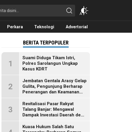
Perkara
Teknologi
Advertorial
BERITA TERPOPULER
Suami Diduga Tikam Istri,
1
Polres Sarolangun Ungkap
Kasus KDRT
Jembatan Gentala Arasy Gelap
2
Gulita, Pengunjung Berharap
Penerangan dan Keamanan
Segera Dibenahi
Revitalisasi Pasar Rakyat
3
Talang Banjar: Mengawal
Dampak Investasi Daerah demi
Ekonomi Berkelanjutan
Kuasa Hukum Salah Satu