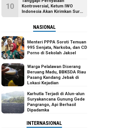
Tanggapi Pernyataan
10
Kontroversial, Ketum IWO
Indonesia Akan Kirimkan Surat
dan Ingin Temui Hotman Paris
NASIONAL
Menteri PPPA Soroti Temuan
995 Senjata, Narkoba, dan CD
Porno di Sekolah Jaksel
Warga Pelalawan Diserang
Beruang Madu, BBKSDA Riau
Pasang Kandang Jebak di
Lokasi Kejadian
Karhutla Terjadi di Alun-alun
Suryakancana Gunung Gede
Pangrango, Api Berhasil
Dipadamka
INTERNASIONAL