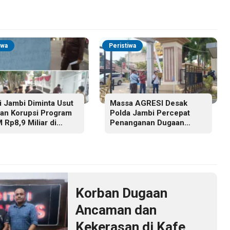
iwa
Peristiwa
ti Jambi Diminta Usut
Massa AGRESI Desak
an Korupsi Program
Polda Jambi Percepat
 Rp8,9 Miliar di
Penanganan Dugaan
ab Barat
Pelanggaran Hak Cipta
Buku Hukum Adat Melayu
Jambi
Korban Dugaan
Ancaman dan
Kekerasan di Kafe