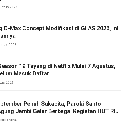
ustus 2026
g D-Max Concept Modifikasi di GIIAS 2026, Ini
hannya
ustus 2026
 Season 19 Tayang di Netflix Mulai 7 Agustus,
Belum Masuk Daftar
tus 2026
ptember Penuh Sukacita, Paroki Santo
Agung Jambi Gelar Berbagai Kegiatan HUT RI
roki
ustus 2026