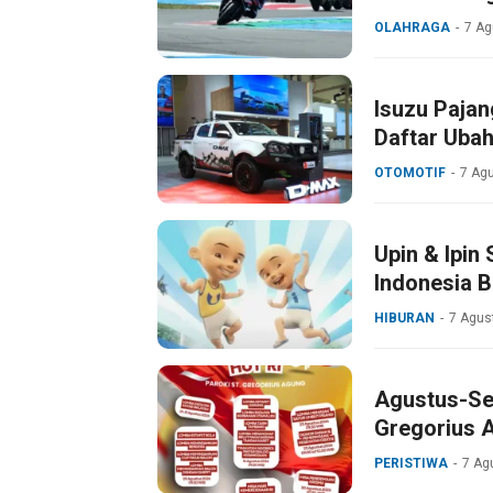
OLAHRAGA
7 Ag
Isuzu Pajan
Daftar Uba
OTOMOTIF
7 Ag
Upin & Ipin
Indonesia 
HIBURAN
7 Agus
Agustus-Se
Gregorius 
dan HUT Pa
PERISTIWA
7 Ag