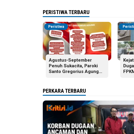
PERISTIWA TERBARU
Peristiwa
Perist
Agustus-September
Keja
Penuh Sukacita, Paroki
Duga
Santo Gregorius Agung
FPKM
Jambi Gelar Berbagai
Tanj
Kegiatan HUT RI dan HUT
Paroki
PERKARA TERBARU