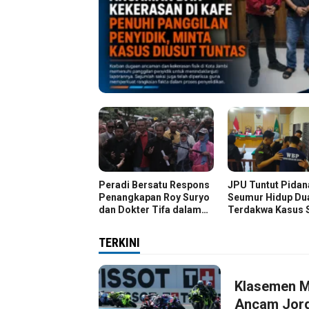
Peradi Bersatu Respons
JPU Tuntut Pidan
Penangkapan Roy Suryo
Seumur Hidup Du
dan Dokter Tifa dalam
Terdakwa Kasus 
Kasus Dugaan Ijazah
Kg
Palsu Jokowi
TERKINI
Klasemen M
Ancam Jorg