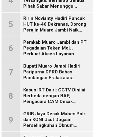
4
Tersangka: Berharap Semua
Pihak Sabar Menunggu
Kepastian Hukum
Ririn Novianty Hadiri Puncak
5
HUT ke-46 Dekranas, Dorong
Perajin Muaro Jambi Naik
Kelas
Pemkab Muaro Jambi dan PT
6
Pegadaian Teken MoU,
Perkuat Akses Layanan
Keuangan bagi Masyarakat
Bupati Muaro Jambi Hadiri
7
Paripurna DPRD Bahas
Pandangan Fraksi atas
Ranperda
Pertanggungjawaban APBD
Kasus IRT Dairi: CCTV Dinilai
8
2025
Berbeda dengan BAP,
Pengacara CAM Desak
Evaluasi Tersangka
GRIB Jaya Desak Mabes Polri
9
dan KONI Usut Dugaan
Perselingkuhan Oknum
Perwira Polda Jambi