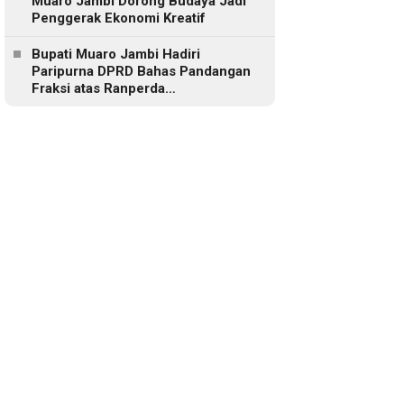
Muaro Jambi Dorong Budaya Jadi
Penggerak Ekonomi Kreatif
Bupati Muaro Jambi Hadiri
Paripurna DPRD Bahas Pandangan
Fraksi atas Ranperda
Pertanggungjawaban APBD 2025