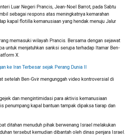
teri Luar Negeri Prancis, Jean-Noel Barrot, pada Sabtu
iambil sebagai respons atas meningkatnya kemarahan
adap kapal flotilla kemanusiaan yang hendak menuju Jalur
dilarang memasuki wilayah Prancis. Bersama dengan sejawat
ropa untuk menjatuhkan sanksi serupa terhadap Itamar Ben-
latform X.
n ke Iran Terbesar sejak Perang Dunia II
t setelah Ben-Gvir mengunggah video kontroversial di
ngejek dan mengintimidasi para aktivis kemanusiaan
ivis penumpang kapal bantuan tampak dipaksa tiarap dan
mpat ditahan menuduh pihak berwenang Israel melakukan
uhan tersebut kemudian dibantah oleh dinas penjara Israel.