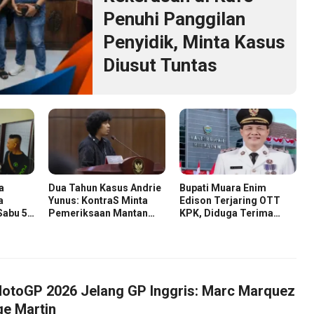
Penuhi Panggilan
Penyidik, Minta Kasus
Diusut Tuntas
a
Dua Tahun Kasus Andrie
Bupati Muara Enim
a
Yunus: KontraS Minta
Edison Terjaring OTT
Sabu 58
Pemeriksaan Mantan
KPK, Diduga Terima
Pejabat TNI
Suap Terkait Pengadaan
di Pemkab
otoGP 2026 Jelang GP Inggris: Marc Marquez
e Martin