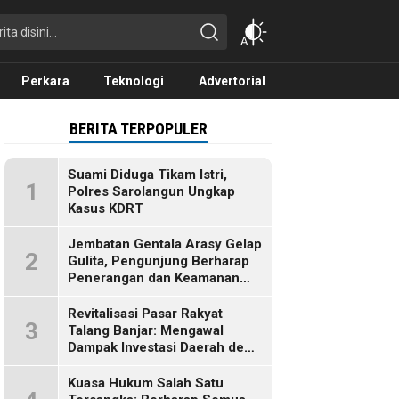
Perkara
Teknologi
Advertorial
BERITA TERPOPULER
Suami Diduga Tikam Istri,
1
Polres Sarolangun Ungkap
Kasus KDRT
Jembatan Gentala Arasy Gelap
2
Gulita, Pengunjung Berharap
Penerangan dan Keamanan
Segera Dibenahi
Revitalisasi Pasar Rakyat
3
Talang Banjar: Mengawal
Dampak Investasi Daerah demi
Ekonomi Berkelanjutan
Kuasa Hukum Salah Satu