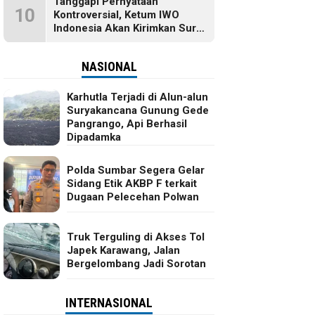
Tanggapi Pernyataan
10
Kontroversial, Ketum IWO
Indonesia Akan Kirimkan Surat
dan Ingin Temui Hotman Paris
NASIONAL
Karhutla Terjadi di Alun-alun
Suryakancana Gunung Gede
Pangrango, Api Berhasil
Dipadamka
Polda Sumbar Segera Gelar
Sidang Etik AKBP F terkait
Dugaan Pelecehan Polwan
Truk Terguling di Akses Tol
Japek Karawang, Jalan
Bergelombang Jadi Sorotan
INTERNASIONAL