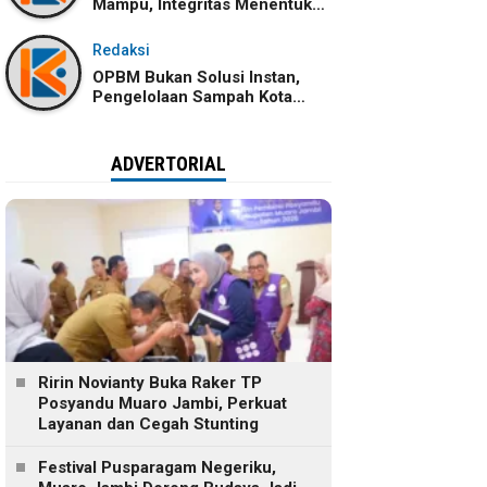
Mampu, Integritas Menentukan
Ke Mana Kemampuan Itu
Dibawa
Redaksi
OPBM Bukan Solusi Instan,
Pengelolaan Sampah Kota
Jambi Tetap Membutuhkan
Kolaborasi
ADVERTORIAL
Ririn Novianty Buka Raker TP
Posyandu Muaro Jambi, Perkuat
Layanan dan Cegah Stunting
Festival Pusparagam Negeriku,