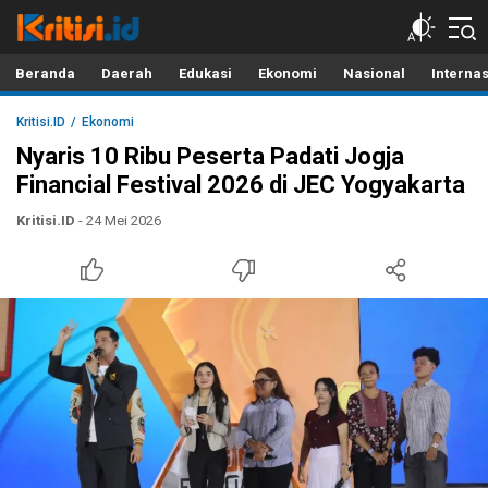
Kritisi.ID
Kritik untuk Negeri!
Beranda
Daerah
Edukasi
Ekonomi
Nasional
Interna
Kritisi.ID
Ekonomi
Nyaris 10 Ribu Peserta Padati Jogja
Financial Festival 2026 di JEC Yogyakarta
Kritisi.ID
- 24 Mei 2026