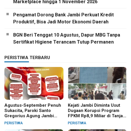
Marketplace hingga 1 November 2026
Pengamat Dorong Bank Jambi Perkuat Kredit
Produktif, Bisa Jadi Motor Ekonomi Daerah
BGN Beri Tenggat 10 Agustus, Dapur MBG Tanpa
Sertifikat Higiene Terancam Tutup Permanen
PERISTIWA TERBARU
Agustus-September Penuh
Kejati Jambi Diminta Usut
Sukacita, Paroki Santo
Dugaan Korupsi Program
Gregorius Agung Jambi
FPKM Rp8,9 Miliar di Tanjab
Gelar Berbagai Kegiatan
Barat
PERISTIWA
PERISTIWA
HUT RI dan HUT Paroki