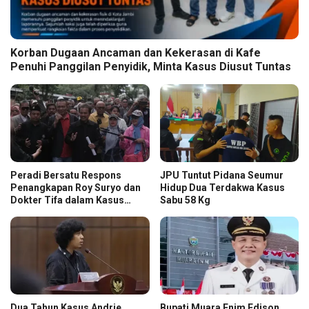
Korban Dugaan Ancaman dan Kekerasan di Kafe
Penuhi Panggilan Penyidik, Minta Kasus Diusut Tuntas
Peradi Bersatu Respons
JPU Tuntut Pidana Seumur
Penangkapan Roy Suryo dan
Hidup Dua Terdakwa Kasus
Dokter Tifa dalam Kasus
Sabu 58 Kg
Dugaan Ijazah Palsu Jokowi
Dua Tahun Kasus Andrie
Bupati Muara Enim Edison