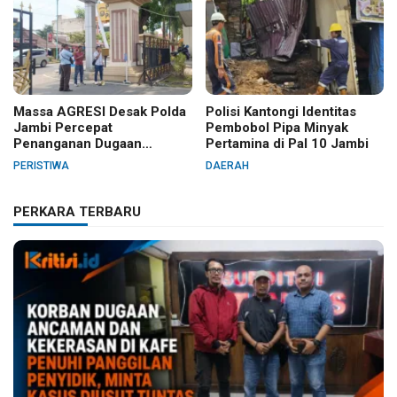
Massa AGRESI Desak Polda
Polisi Kantongi Identitas
Jambi Percepat
Pembobol Pipa Minyak
Penanganan Dugaan
Pertamina di Pal 10 Jambi
Pelanggaran Hak Cipta Buku
PERISTIWA
DAERAH
Hukum Adat Melayu Jambi
PERKARA TERBARU