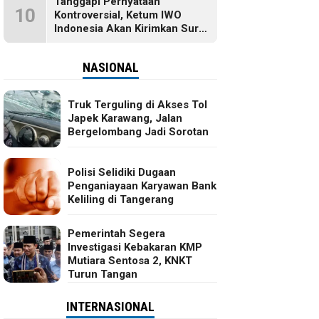
Tanggapi Pernyataan
10
Kontroversial, Ketum IWO
Indonesia Akan Kirimkan Surat
dan Ingin Temui Hotman Paris
NASIONAL
Truk Terguling di Akses Tol
Japek Karawang, Jalan
Bergelombang Jadi Sorotan
Polisi Selidiki Dugaan
Penganiayaan Karyawan Bank
Keliling di Tangerang
Pemerintah Segera
Investigasi Kebakaran KMP
Mutiara Sentosa 2, KNKT
Turun Tangan
INTERNASIONAL