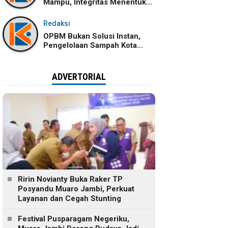
Mampu, Integritas Menentukan
Ke Mana Kemampuan Itu
Dibawa
Redaksi
OPBM Bukan Solusi Instan,
Pengelolaan Sampah Kota
Jambi Tetap Membutuhkan
Kolaborasi
ADVERTORIAL
Ririn Novianty Buka Raker TP
Posyandu Muaro Jambi, Perkuat
Layanan dan Cegah Stunting
Festival Pusparagam Negeriku,