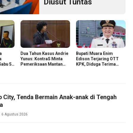
Diusut Tuntas
a
Dua Tahun Kasus Andrie
Bupati Muara Enim
a
Yunus: KontraS Minta
Edison Terjaring OTT
Sabu 58
Pemeriksaan Mantan
KPK, Diduga Terima
Pejabat TNI
Suap Terkait Pengadaan
di Pemkab
p City, Tenda Bermain Anak-anak di Tengah
a
6 Agustus 2026