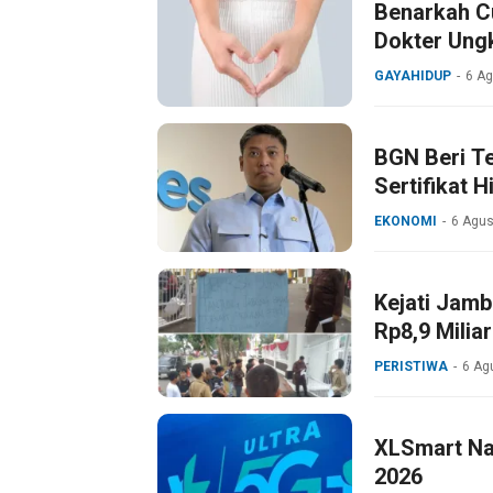
Benarkah Cu
Dokter Ung
GAYAHIDUP
6 A
BGN Beri T
Sertifikat 
EKONOMI
6 Agus
Kejati Jam
Rp8,9 Miliar
PERISTIWA
6 Ag
XLSmart Nai
2026