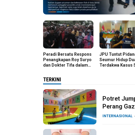
Peradi Bersatu Respons
JPU Tuntut Pidan
Penangkapan Roy Suryo
Seumur Hidup Du
dan Dokter Tifa dalam
Terdakwa Kasus 
Kasus Dugaan Ijazah
Kg
Palsu Jokowi
TERKINI
Potret Jum
Perang Gaz
INTERNASIONAL