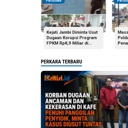
Peristiwa
Perist
Kejati Jambi Diminta Usut
Mass
Dugaan Korupsi Program
Pold
FPKM Rp8,9 Miliar di
Pena
Tanjab Barat
Pela
Buku
Jamb
PERKARA TERBARU