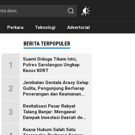
Perkara
Teknologi
Advertorial
BERITA TERPOPULER
Suami Diduga Tikam Istri,
1
Polres Sarolangun Ungkap
Kasus KDRT
Jembatan Gentala Arasy Gelap
2
Gulita, Pengunjung Berharap
Penerangan dan Keamanan
Segera Dibenahi
Revitalisasi Pasar Rakyat
3
Talang Banjar: Mengawal
Dampak Investasi Daerah demi
Ekonomi Berkelanjutan
Kuasa Hukum Salah Satu