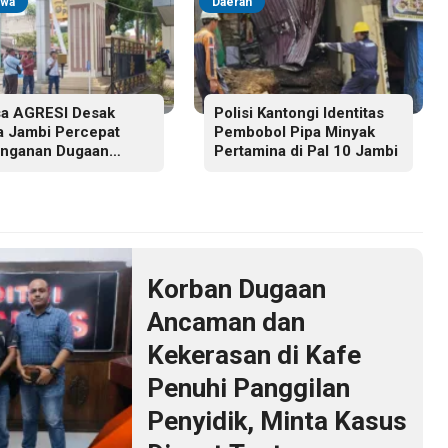
iwa
Daerah
a AGRESI Desak
Polisi Kantongi Identitas
a Jambi Percepat
Pembobol Pipa Minyak
nganan Dugaan
Pertamina di Pal 10 Jambi
nggaran Hak Cipta
 Hukum Adat Melayu
i
Korban Dugaan
Ancaman dan
Kekerasan di Kafe
Penuhi Panggilan
Penyidik, Minta Kasus