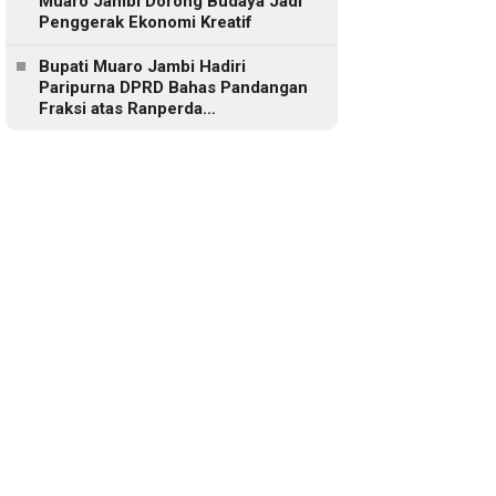
Muaro Jambi Dorong Budaya Jadi
Penggerak Ekonomi Kreatif
Bupati Muaro Jambi Hadiri
Paripurna DPRD Bahas Pandangan
Fraksi atas Ranperda
Pertanggungjawaban APBD 2025