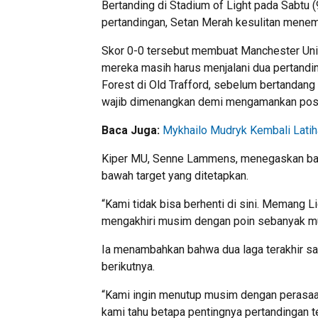
Bertanding di
Stadium of Light
pada Sabtu (
pertandingan, Setan Merah kesulitan menem
Skor 0-0 tersebut membuat Manchester Unite
mereka masih harus menjalani dua pertandi
Forest di Old Trafford, sebelum bertandang
wajib dimenangkan demi mengamankan posis
Baca Juga:
Mykhailo Mudryk Kembali Lati
Kiper MU,
Senne Lammens
, menegaskan ba
bawah target yang ditetapkan.
“Kami tidak bisa berhenti di sini. Memang L
mengakhiri musim dengan poin sebanyak mu
Ia menambahkan bahwa dua laga terakhir s
berikutnya.
“Kami ingin menutup musim dengan perasaa
kami tahu betapa pentingnya pertandingan ters