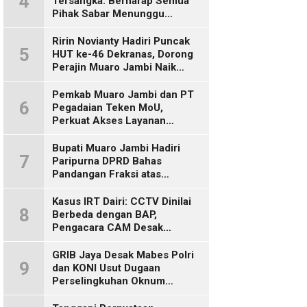
4
Tersangka: Berharap Semua
Pihak Sabar Menunggu
Kepastian Hukum
Ririn Novianty Hadiri Puncak
5
HUT ke-46 Dekranas, Dorong
Perajin Muaro Jambi Naik
Kelas
Pemkab Muaro Jambi dan PT
6
Pegadaian Teken MoU,
Perkuat Akses Layanan
Keuangan bagi Masyarakat
Bupati Muaro Jambi Hadiri
7
Paripurna DPRD Bahas
Pandangan Fraksi atas
Ranperda
Pertanggungjawaban APBD
Kasus IRT Dairi: CCTV Dinilai
8
2025
Berbeda dengan BAP,
Pengacara CAM Desak
Evaluasi Tersangka
GRIB Jaya Desak Mabes Polri
9
dan KONI Usut Dugaan
Perselingkuhan Oknum
Perwira Polda Jambi