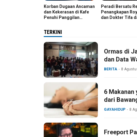
Korban Dugaan Ancaman
Peradi Bersatu R
dan Kekerasan di Kafe
Penangkapan Roy
Penuhi Panggilan
dan Dokter Tifa 
Penyidik, Minta Kasus
Kasus Dugaan Ija
Diusut Tuntas
Palsu Jokowi
TERKINI
Ormas di Ja
dan Data Wa
BERITA
8 Agustu
6 Makanan y
dari Bawan
GAYAHIDUP
8 A
Freeport Pa