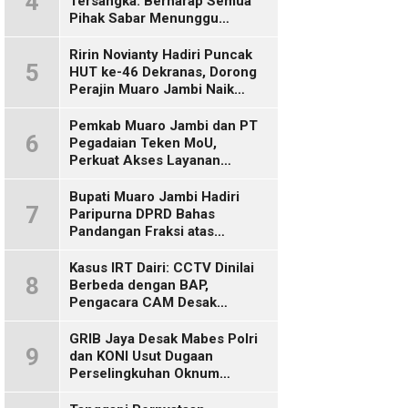
4
Tersangka: Berharap Semua
Pihak Sabar Menunggu
Kepastian Hukum
Ririn Novianty Hadiri Puncak
5
HUT ke-46 Dekranas, Dorong
Perajin Muaro Jambi Naik
Kelas
Pemkab Muaro Jambi dan PT
6
Pegadaian Teken MoU,
Perkuat Akses Layanan
Keuangan bagi Masyarakat
Bupati Muaro Jambi Hadiri
7
Paripurna DPRD Bahas
Pandangan Fraksi atas
Ranperda
Pertanggungjawaban APBD
Kasus IRT Dairi: CCTV Dinilai
8
2025
Berbeda dengan BAP,
Pengacara CAM Desak
Evaluasi Tersangka
GRIB Jaya Desak Mabes Polri
9
dan KONI Usut Dugaan
Perselingkuhan Oknum
Perwira Polda Jambi