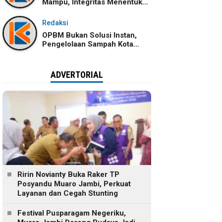
Mampu, Integritas Menentukan
Ke Mana Kemampuan Itu
Dibawa
Redaksi
OPBM Bukan Solusi Instan,
Pengelolaan Sampah Kota
Jambi Tetap Membutuhkan
Kolaborasi
ADVERTORIAL
Ririn Novianty Buka Raker TP
Posyandu Muaro Jambi, Perkuat
Layanan dan Cegah Stunting
Festival Pusparagam Negeriku,