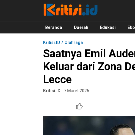
Kritisi.ID
Kritik untuk Negeri!
Beranda
Daerah
Edukasi
Ek
Kritisi.ID
Olahraga
Saatnya Emil Aud
Keluar dari Zona D
Lecce
Kritisi.ID
- 7 Maret 2026