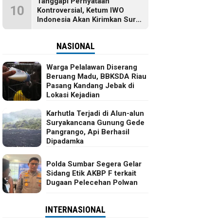
Tanggapi Pernyataan
10
Kontroversial, Ketum IWO
Indonesia Akan Kirimkan Surat
dan Ingin Temui Hotman Paris
NASIONAL
Warga Pelalawan Diserang
Beruang Madu, BBKSDA Riau
Pasang Kandang Jebak di
Lokasi Kejadian
Karhutla Terjadi di Alun-alun
Suryakancana Gunung Gede
Pangrango, Api Berhasil
Dipadamka
Polda Sumbar Segera Gelar
Sidang Etik AKBP F terkait
Dugaan Pelecehan Polwan
INTERNASIONAL