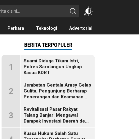
Perkara
Teknologi
Advertorial
BERITA TERPOPULER
Suami Diduga Tikam Istri,
1
Polres Sarolangun Ungkap
Kasus KDRT
Jembatan Gentala Arasy Gelap
2
Gulita, Pengunjung Berharap
Penerangan dan Keamanan
Segera Dibenahi
Revitalisasi Pasar Rakyat
3
Talang Banjar: Mengawal
Dampak Investasi Daerah demi
Ekonomi Berkelanjutan
Kuasa Hukum Salah Satu