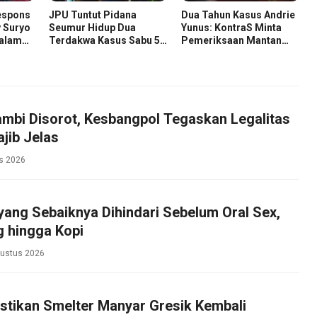
espons
JPU Tuntut Pidana
Dua Tahun Kasus Andrie
 Suryo
Seumur Hidup Dua
Yunus: KontraS Minta
dalam
Terdakwa Kasus Sabu 58
Pemeriksaan Mantan
zah
Kg
Pejabat TNI
mbi Disorot, Kesbangpol Tegaskan Legalitas
jib Jelas
s 2026
ang Sebaiknya Dihindari Sebelum Oral Sex,
g hingga Kopi
gustus 2026
stikan Smelter Manyar Gresik Kembali