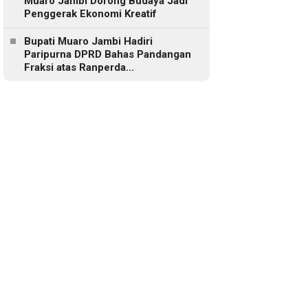
Muaro Jambi Dorong Budaya Jadi
Penggerak Ekonomi Kreatif
Bupati Muaro Jambi Hadiri
Paripurna DPRD Bahas Pandangan
Fraksi atas Ranperda
Pertanggungjawaban APBD 2025