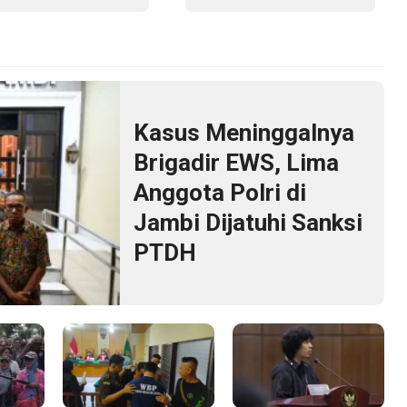
tuhi Sanksi PTDH
Jambi Gelar Berbagai
Kegiatan HUT RI dan HUT
Paroki
Kasus Meninggalnya
Brigadir EWS, Lima
Anggota Polri di
Jambi Dijatuhi Sanksi
PTDH