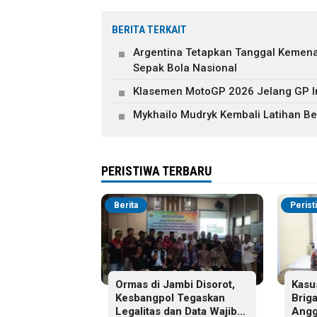
BERITA TERKAIT
Argentina Tetapkan Tanggal Kemenan
Sepak Bola Nasional
Klasemen MotoGP 2026 Jelang GP I
Mykhailo Mudryk Kembali Latihan B
PERISTIWA TERBARU
Berita
Perist
Ormas di Jambi Disorot,
Kasu
Kesbangpol Tegaskan
Brig
Legalitas dan Data Wajib
Angg