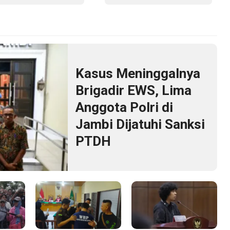
tuhi Sanksi PTDH
Jambi Gelar Berbagai
Kegiatan HUT RI dan HUT
Paroki
Kasus Meninggalnya
Brigadir EWS, Lima
Anggota Polri di
Jambi Dijatuhi Sanksi
PTDH