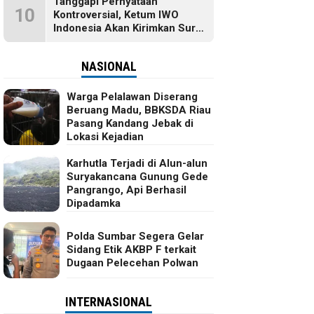
Tanggapi Pernyataan
10
Kontroversial, Ketum IWO
Indonesia Akan Kirimkan Surat
dan Ingin Temui Hotman Paris
NASIONAL
Warga Pelalawan Diserang
Beruang Madu, BBKSDA Riau
Pasang Kandang Jebak di
Lokasi Kejadian
Karhutla Terjadi di Alun-alun
Suryakancana Gunung Gede
Pangrango, Api Berhasil
Dipadamka
Polda Sumbar Segera Gelar
Sidang Etik AKBP F terkait
Dugaan Pelecehan Polwan
INTERNASIONAL