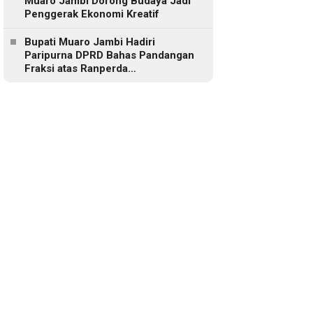
Muaro Jambi Dorong Budaya Jadi
Penggerak Ekonomi Kreatif
Bupati Muaro Jambi Hadiri
Paripurna DPRD Bahas Pandangan
Fraksi atas Ranperda
Pertanggungjawaban APBD 2025