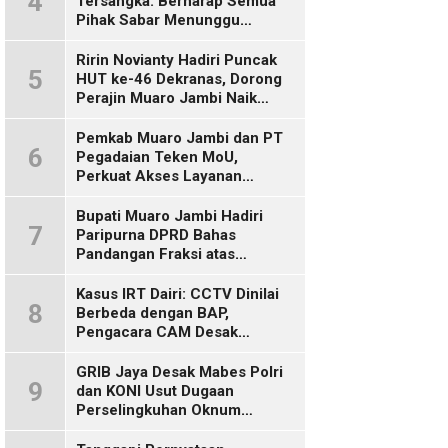
4
Tersangka: Berharap Semua
Pihak Sabar Menunggu
Kepastian Hukum
Ririn Novianty Hadiri Puncak
5
HUT ke-46 Dekranas, Dorong
Perajin Muaro Jambi Naik
Kelas
Pemkab Muaro Jambi dan PT
6
Pegadaian Teken MoU,
Perkuat Akses Layanan
Keuangan bagi Masyarakat
Bupati Muaro Jambi Hadiri
7
Paripurna DPRD Bahas
Pandangan Fraksi atas
Ranperda
Pertanggungjawaban APBD
Kasus IRT Dairi: CCTV Dinilai
8
2025
Berbeda dengan BAP,
Pengacara CAM Desak
Evaluasi Tersangka
GRIB Jaya Desak Mabes Polri
9
dan KONI Usut Dugaan
Perselingkuhan Oknum
Perwira Polda Jambi