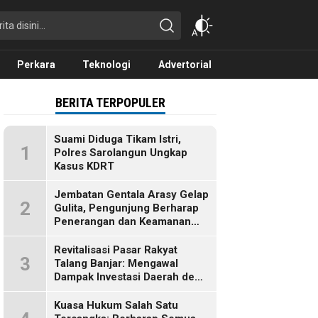
Perkara
Teknologi
Advertorial
BERITA TERPOPULER
Suami Diduga Tikam Istri,
1
Polres Sarolangun Ungkap
Kasus KDRT
Jembatan Gentala Arasy Gelap
2
Gulita, Pengunjung Berharap
Penerangan dan Keamanan
Segera Dibenahi
Revitalisasi Pasar Rakyat
3
Talang Banjar: Mengawal
Dampak Investasi Daerah demi
Ekonomi Berkelanjutan
Kuasa Hukum Salah Satu