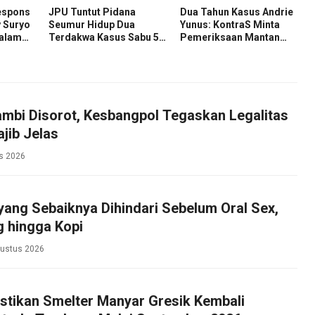
espons
JPU Tuntut Pidana
Dua Tahun Kasus Andrie
 Suryo
Seumur Hidup Dua
Yunus: KontraS Minta
dalam
Terdakwa Kasus Sabu 58
Pemeriksaan Mantan
zah
Kg
Pejabat TNI
mbi Disorot, Kesbangpol Tegaskan Legalitas
jib Jelas
s 2026
ang Sebaiknya Dihindari Sebelum Oral Sex,
g hingga Kopi
gustus 2026
stikan Smelter Manyar Gresik Kembali