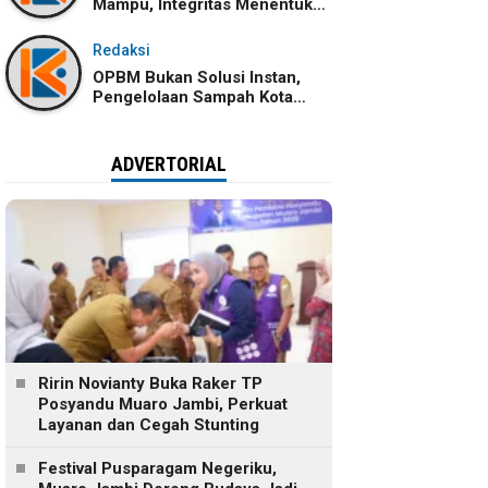
Mampu, Integritas Menentukan
Ke Mana Kemampuan Itu
Dibawa
Redaksi
OPBM Bukan Solusi Instan,
Pengelolaan Sampah Kota
Jambi Tetap Membutuhkan
Kolaborasi
ADVERTORIAL
Ririn Novianty Buka Raker TP
Posyandu Muaro Jambi, Perkuat
Layanan dan Cegah Stunting
Festival Pusparagam Negeriku,