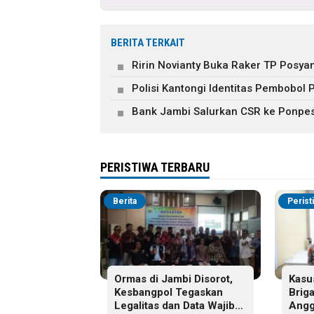
BERITA TERKAIT
Ririn Novianty Buka Raker TP Posy
Polisi Kantongi Identitas Pembobol 
Bank Jambi Salurkan CSR ke Ponpes 
PERISTIWA TERBARU
Berita
Perist
Ormas di Jambi Disorot,
Kasu
Kesbangpol Tegaskan
Brig
Legalitas dan Data Wajib
Angg