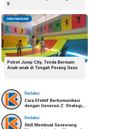
II
Internasional
Potret Jump City, Tenda Bermain
Anak-anak di Tengah Perang Gaza
Redaksi
Cara Efektif Berkomunikasi
dengan Generasi Z: Strategi,
Karakteristik, dan
Tantangannya
Redaksi
Skill Membuat Seseorang