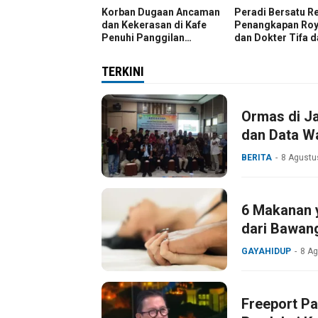
Korban Dugaan Ancaman
Peradi Bersatu R
dan Kekerasan di Kafe
Penangkapan Roy
Penuhi Panggilan
dan Dokter Tifa 
Penyidik, Minta Kasus
Kasus Dugaan Ija
Diusut Tuntas
Palsu Jokowi
TERKINI
Ormas di Ja
dan Data Wa
BERITA
8 Agustu
6 Makanan y
dari Bawan
GAYAHIDUP
8 A
Freeport Pa