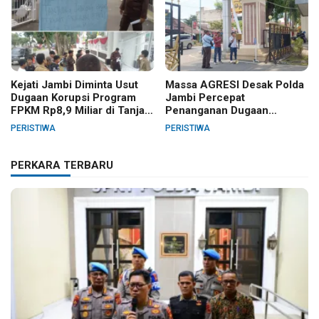
Kejati Jambi Diminta Usut
Massa AGRESI Desak Polda
Dugaan Korupsi Program
Jambi Percepat
FPKM Rp8,9 Miliar di Tanjab
Penanganan Dugaan
Barat
Pelanggaran Hak Cipta Buku
PERISTIWA
PERISTIWA
Hukum Adat Melayu Jambi
PERKARA TERBARU