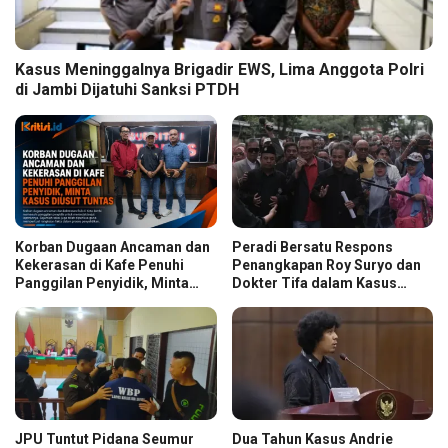
Kasus Meninggalnya Brigadir EWS, Lima Anggota Polri
di Jambi Dijatuhi Sanksi PTDH
Korban Dugaan Ancaman dan
Peradi Bersatu Respons
Kekerasan di Kafe Penuhi
Penangkapan Roy Suryo dan
Panggilan Penyidik, Minta
Dokter Tifa dalam Kasus
Kasus Diusut Tuntas
Dugaan Ijazah Palsu Jokowi
JPU Tuntut Pidana Seumur
Dua Tahun Kasus Andrie