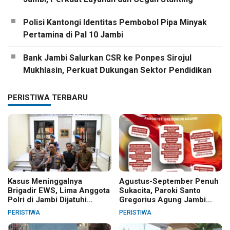
Polisi Kantongi Identitas Pembobol Pipa Minyak
Pertamina di Pal 10 Jambi
Bank Jambi Salurkan CSR ke Ponpes Sirojul
Mukhlasin, Perkuat Dukungan Sektor Pendidikan
PERISTIWA TERBARU
Kasus Meninggalnya
Agustus-September Penuh
Brigadir EWS, Lima Anggota
Sukacita, Paroki Santo
Polri di Jambi Dijatuhi
Gregorius Agung Jambi
Sanksi PTDH
Gelar Berbagai Kegiatan
PERISTIWA
PERISTIWA
HUT RI dan HUT Paroki