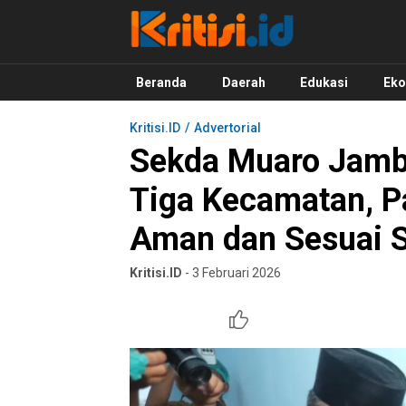
Kritisi.ID
Kritik untuk Negeri!
Beranda
Daerah
Edukasi
Ek
Kritisi.ID
Advertorial
Sekda Muaro Jambi
Tiga Kecamatan, 
Aman dan Sesuai 
Kritisi.ID
- 3 Februari 2026