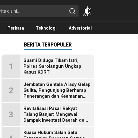
Perkara
Teknologi
Advertorial
BERITA TERPOPULER
Suami Diduga Tikam Istri,
1
Polres Sarolangun Ungkap
Kasus KDRT
Jembatan Gentala Arasy Gelap
2
Gulita, Pengunjung Berharap
Penerangan dan Keamanan
Segera Dibenahi
Revitalisasi Pasar Rakyat
3
Talang Banjar: Mengawal
Dampak Investasi Daerah demi
Ekonomi Berkelanjutan
Kuasa Hukum Salah Satu