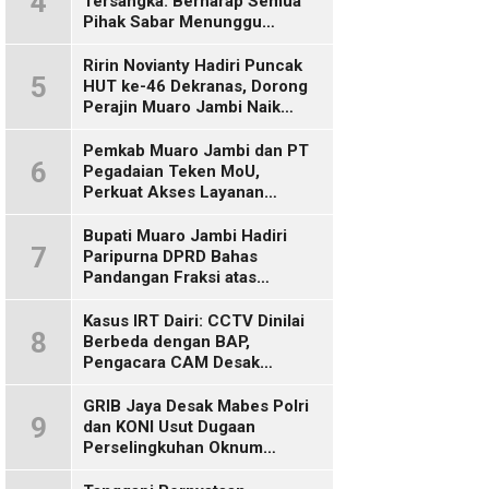
4
Tersangka: Berharap Semua
Pihak Sabar Menunggu
Kepastian Hukum
Ririn Novianty Hadiri Puncak
5
HUT ke-46 Dekranas, Dorong
Perajin Muaro Jambi Naik
Kelas
Pemkab Muaro Jambi dan PT
6
Pegadaian Teken MoU,
Perkuat Akses Layanan
Keuangan bagi Masyarakat
Bupati Muaro Jambi Hadiri
7
Paripurna DPRD Bahas
Pandangan Fraksi atas
Ranperda
Pertanggungjawaban APBD
Kasus IRT Dairi: CCTV Dinilai
8
2025
Berbeda dengan BAP,
Pengacara CAM Desak
Evaluasi Tersangka
GRIB Jaya Desak Mabes Polri
9
dan KONI Usut Dugaan
Perselingkuhan Oknum
Perwira Polda Jambi