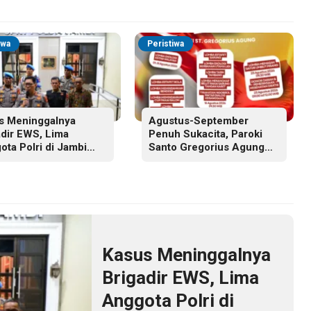
iwa
Peristiwa
s Meninggalnya
Agustus-September
adir EWS, Lima
Penuh Sukacita, Paroki
ota Polri di Jambi
Santo Gregorius Agung
tuhi Sanksi PTDH
Jambi Gelar Berbagai
Kegiatan HUT RI dan HUT
Paroki
Kasus Meninggalnya
Brigadir EWS, Lima
Anggota Polri di