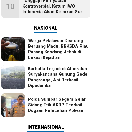
Tanggapi Pernyataan
10
Kontroversial, Ketum IWO
Indonesia Akan Kirimkan Surat
dan Ingin Temui Hotman Paris
NASIONAL
Warga Pelalawan Diserang
Beruang Madu, BBKSDA Riau
Pasang Kandang Jebak di
Lokasi Kejadian
Karhutla Terjadi di Alun-alun
Suryakancana Gunung Gede
Pangrango, Api Berhasil
Dipadamka
Polda Sumbar Segera Gelar
Sidang Etik AKBP F terkait
Dugaan Pelecehan Polwan
INTERNASIONAL