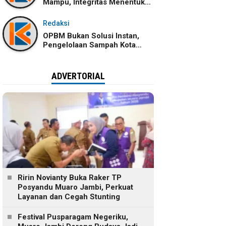
Mampu, Integritas Menentukan
Ke Mana Kemampuan Itu
Dibawa
Redaksi
OPBM Bukan Solusi Instan,
Pengelolaan Sampah Kota
Jambi Tetap Membutuhkan
Kolaborasi
ADVERTORIAL
Ririn Novianty Buka Raker TP
Posyandu Muaro Jambi, Perkuat
Layanan dan Cegah Stunting
Festival Pusparagam Negeriku,