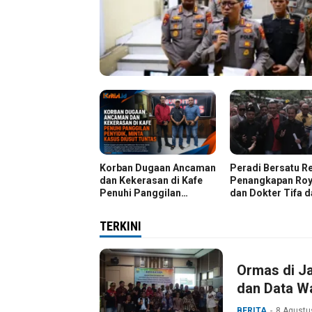
Korban Dugaan Ancaman
Peradi Bersatu R
dan Kekerasan di Kafe
Penangkapan Roy
Penuhi Panggilan
dan Dokter Tifa 
Penyidik, Minta Kasus
Kasus Dugaan Ija
Diusut Tuntas
Palsu Jokowi
TERKINI
Ormas di Ja
dan Data Wa
BERITA
8 Agustu