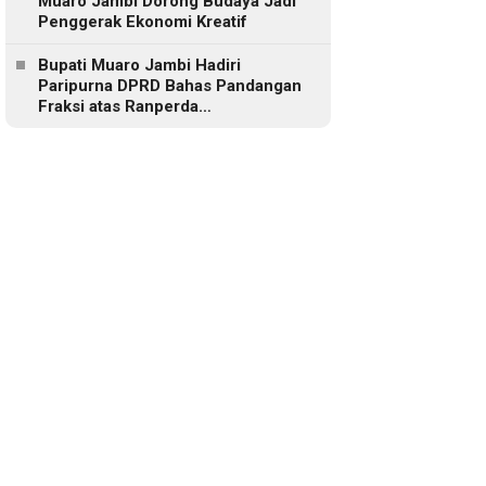
Muaro Jambi Dorong Budaya Jadi
Penggerak Ekonomi Kreatif
Bupati Muaro Jambi Hadiri
Paripurna DPRD Bahas Pandangan
Fraksi atas Ranperda
Pertanggungjawaban APBD 2025