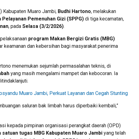
a) Kabupaten Muaro Jambi,
Budhi Hartono
, melakukan
n Pelayanan Pemenuhan Gizi (SPPG)
di tiga kecamatan,
rnan
, pada
Selasa (3/2/2026)
.
n pelaksanaan
program Makan Bergizi Gratis (MBG)
dar keamanan dan kebersihan bagi masyarakat penerima
rtono menemukan sejumlah permasalahan teknis, di
mbah
yang masih mengalami mampet dan kebocoran. Ia
indaklanjuti.
Posyandu Muaro Jambi, Perkuat Layanan dan Cegah Stunting
embuangan saluran bak limbah harus diperbaiki kembali,”
iasi kepada pimpinan organisasi perangkat daerah (OPD)
m satuan tugas MBG Kabupaten Muaro Jambi
yang telah