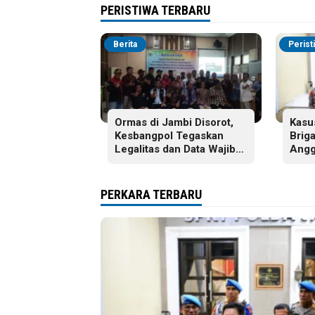
PERISTIWA TERBARU
Berita
Perist
Ormas di Jambi Disorot,
Kasu
Kesbangpol Tegaskan
Brig
Legalitas dan Data Wajib
Angg
Jelas
Dija
PERKARA TERBARU