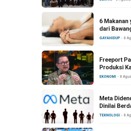
6 Makanan y
dari Bawan
GAYAHIDUP
8 A
Freeport Pa
Produksi K
EKONOMI
8 Agus
Meta Didend
Dinilai Be
TEKNOLOGI
8 A