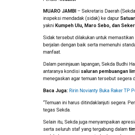
MUARO JAMBI
– Sekretaris Daerah (Sekd
inspeksi mendadak (sidak) ke dapur
Satua
yakni
Kumpeh Ulu, Maro Sebo, dan Seke
Sidak tersebut dilakukan untuk memastika
berjalan dengan baik serta memenuhi stan
manfaat.
Dalam peninjauan lapangan, Sekda Budhi Ha
antaranya kondisi
saluran pembuangan li
menegaskan agar temuan tersebut segera dit
Baca Juga:
Ririn Novianty Buka Raker TP 
“Temuan ini harus ditindaklanjuti segera. P
tegas Sekda.
Selain itu, Sekda juga menyampaikan apres
serta seluruh staf yang tergabung dalam
ti