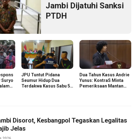
Jambi Dijatuhi Sanksi
PTDH
espons
JPU Tuntut Pidana
Dua Tahun Kasus Andrie
 Suryo
Seumur Hidup Dua
Yunus: KontraS Minta
dalam
Terdakwa Kasus Sabu 58
Pemeriksaan Mantan
zah
Kg
Pejabat TNI
mbi Disorot, Kesbangpol Tegaskan Legalitas
jib Jelas
s 2026