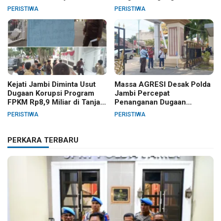
Sanksi PTDH
Gelar Berbagai Kegiatan
PERISTIWA
PERISTIWA
HUT RI dan HUT Paroki
Kejati Jambi Diminta Usut
Massa AGRESI Desak Polda
Dugaan Korupsi Program
Jambi Percepat
FPKM Rp8,9 Miliar di Tanjab
Penanganan Dugaan
Barat
Pelanggaran Hak Cipta Buku
PERISTIWA
PERISTIWA
Hukum Adat Melayu Jambi
PERKARA TERBARU