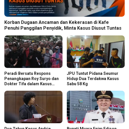
Korban Dugaan Ancaman dan Kekerasan di Kafe
Penuhi Panggilan Penyidik, Minta Kasus Diusut Tuntas
Peradi Bersatu Respons
JPU Tuntut Pidana Seumur
Penangkapan Roy Suryo dan
Hidup Dua Terdakwa Kasus
Dokter Tifa dalam Kasus
Sabu 58 Kg
Dugaan Ijazah Palsu Jokowi
Dua Tahun Kasus Andrie
Bupati Muara Enim Edison