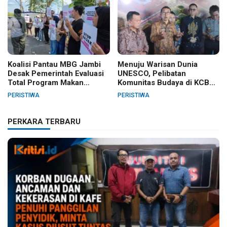
Koalisi Pantau MBG Jambi
Menuju Warisan Dunia
Desak Pemerintah Evaluasi
UNESCO, Pelibatan
Total Program Makan
Komunitas Budaya di KCBN
Bergizi Gratis
Muara Jambi Dinilai Belum
PERISTIWA
PERISTIWA
Inklusif
PERKARA TERBARU