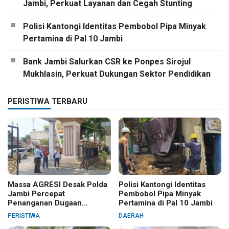
Jambi, Perkuat Layanan dan Cegah Stunting
Polisi Kantongi Identitas Pembobol Pipa Minyak
Pertamina di Pal 10 Jambi
Bank Jambi Salurkan CSR ke Ponpes Sirojul
Mukhlasin, Perkuat Dukungan Sektor Pendidikan
PERISTIWA TERBARU
Massa AGRESI Desak Polda
Polisi Kantongi Identitas
Jambi Percepat
Pembobol Pipa Minyak
Penanganan Dugaan
Pertamina di Pal 10 Jambi
Pelanggaran Hak Cipta Buku
PERISTIWA
DAERAH
Hukum Adat Melayu Jambi