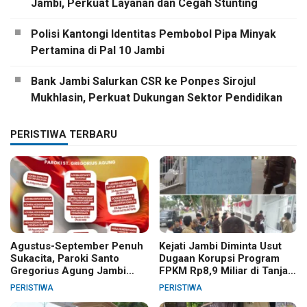
Jambi, Perkuat Layanan dan Cegah Stunting
Polisi Kantongi Identitas Pembobol Pipa Minyak
Pertamina di Pal 10 Jambi
Bank Jambi Salurkan CSR ke Ponpes Sirojul
Mukhlasin, Perkuat Dukungan Sektor Pendidikan
PERISTIWA TERBARU
Agustus-September Penuh
Kejati Jambi Diminta Usut
Sukacita, Paroki Santo
Dugaan Korupsi Program
Gregorius Agung Jambi
FPKM Rp8,9 Miliar di Tanjab
Gelar Berbagai Kegiatan
Barat
PERISTIWA
PERISTIWA
HUT RI dan HUT Paroki