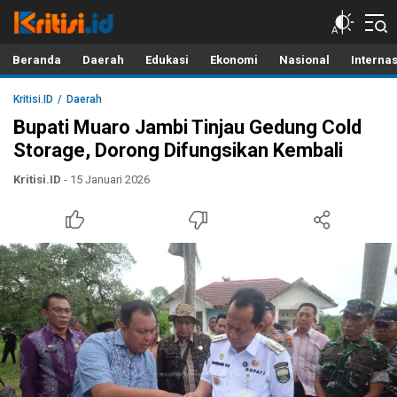
Kritisi.ID
Kritik untuk Negeri!
Beranda
Daerah
Edukasi
Ekonomi
Nasional
Interna
Kritisi.ID
Daerah
Bupati Muaro Jambi Tinjau Gedung Cold
Storage, Dorong Difungsikan Kembali
Kritisi.ID
- 15 Januari 2026