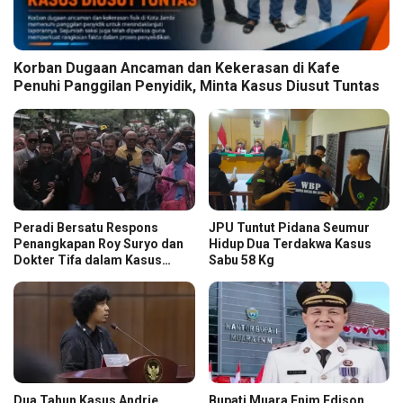
Korban Dugaan Ancaman dan Kekerasan di Kafe
Penuhi Panggilan Penyidik, Minta Kasus Diusut Tuntas
Peradi Bersatu Respons
JPU Tuntut Pidana Seumur
Penangkapan Roy Suryo dan
Hidup Dua Terdakwa Kasus
Dokter Tifa dalam Kasus
Sabu 58 Kg
Dugaan Ijazah Palsu Jokowi
Dua Tahun Kasus Andrie
Bupati Muara Enim Edison