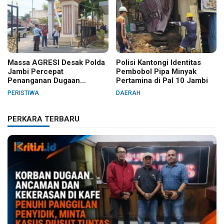
Massa AGRESI Desak Polda
Polisi Kantongi Identitas
Jambi Percepat
Pembobol Pipa Minyak
Penanganan Dugaan
Pertamina di Pal 10 Jambi
Pelanggaran Hak Cipta Buku
PERISTIWA
DAERAH
Hukum Adat Melayu Jambi
PERKARA TERBARU