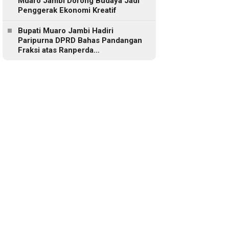
Muaro Jambi Dorong Budaya Jadi
Penggerak Ekonomi Kreatif
Bupati Muaro Jambi Hadiri
Paripurna DPRD Bahas Pandangan
Fraksi atas Ranperda
Pertanggungjawaban APBD 2025