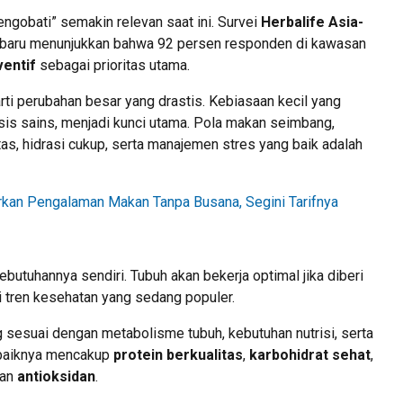
gobati” semakin relevan saat ini. Survei
Herbalife Asia-
baru menunjukkan bahwa 92 persen responden di kawasan
entif
sebagai prioritas utama.
rti perubahan besar yang drastis. Kebiasaan kecil yang
sis sains, menjadi kunci utama. Pola makan seimbang,
as, hidrasi cukup, serta manajemen stres yang baik adalah
arkan Pengalaman Makan Tanpa Busana, Segini Tarifnya
butuhannya sendiri. Tubuh akan bekerja optimal jika diberi
 tren kesehatan yang sedang populer.
sesuai dengan metabolisme tubuh, kebutuhan nutrisi, serta
ebaiknya mencakup
protein berkualitas
,
karbohidrat sehat
,
dan
antioksidan
.