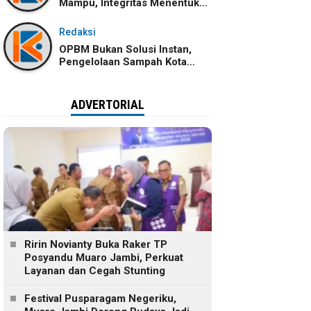
Mampu, Integritas Menentukan
Ke Mana Kemampuan Itu
Dibawa
Redaksi
OPBM Bukan Solusi Instan,
Pengelolaan Sampah Kota
Jambi Tetap Membutuhkan
Kolaborasi
ADVERTORIAL
Ririn Novianty Buka Raker TP
Posyandu Muaro Jambi, Perkuat
Layanan dan Cegah Stunting
Festival Pusparagam Negeriku,