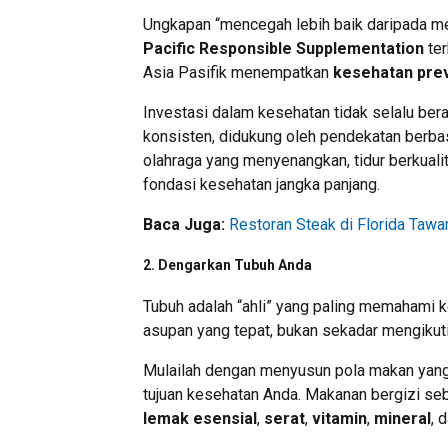
Ungkapan “mencegah lebih baik daripada men
Pacific Responsible Supplementation
ter
Asia Pasifik menempatkan
kesehatan prev
Investasi dalam kesehatan tidak selalu bera
konsisten, didukung oleh pendekatan berba
olahraga yang menyenangkan, tidur berkualit
fondasi kesehatan jangka panjang.
Baca Juga:
Restoran Steak di Florida Taw
2.
Dengarkan Tubuh Anda
Tubuh adalah “ahli” yang paling memahami ke
asupan yang tepat, bukan sekadar mengikuti
Mulailah dengan menyusun pola makan yang 
tujuan kesehatan Anda. Makanan bergizi s
lemak esensial
,
serat
,
vitamin
,
mineral
, 