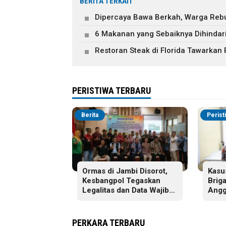
BERITA TERKAIT
Dipercaya Bawa Berkah, Warga Rebu
6 Makanan yang Sebaiknya Dihindari
Restoran Steak di Florida Tawarkan
PERISTIWA TERBARU
Berita
Perist
Ormas di Jambi Disorot,
Kasu
Kesbangpol Tegaskan
Brig
Legalitas dan Data Wajib
Angg
Jelas
Dija
PERKARA TERBARU