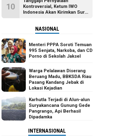
Tanggapi Pernyataan
10
Kontroversial, Ketum IWO
Indonesia Akan Kirimkan Surat
dan Ingin Temui Hotman Paris
NASIONAL
Menteri PPPA Soroti Temuan
995 Senjata, Narkoba, dan CD
Porno di Sekolah Jaksel
Warga Pelalawan Diserang
Beruang Madu, BBKSDA Riau
Pasang Kandang Jebak di
Lokasi Kejadian
Karhutla Terjadi di Alun-alun
Suryakancana Gunung Gede
Pangrango, Api Berhasil
Dipadamka
INTERNASIONAL