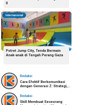
II
Internasional
Potret Jump City, Tenda Bermain
Anak-anak di Tengah Perang Gaza
Redaksi
Cara Efektif Berkomunikasi
dengan Generasi Z: Strategi,
Karakteristik, dan
Tantangannya
Redaksi
Skill Membuat Seseorang