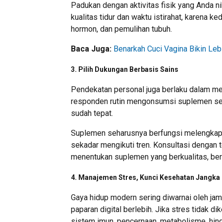
Padukan dengan aktivitas fisik yang Anda n
kualitas tidur dan waktu istirahat, karena
hormon, dan pemulihan tubuh.
Baca Juga:
Benarkah Cuci Vagina Bikin Le
3.
Pilih Dukungan Berbasis Sains
Pendekatan personal juga berlaku dalam m
responden rutin mengonsumsi suplemen seti
sudah tepat.
Suplemen seharusnya berfungsi melengkapi 
sekadar mengikuti tren. Konsultasi dengan 
menentukan suplemen yang berkualitas, berb
4.
Manajemen Stres, Kunci Kesehatan Jangka
Gaya hidup modern sering diwarnai oleh jam k
paparan digital berlebih. Jika stres tidak d
sistem imun, pencernaan, metabolisme, hi