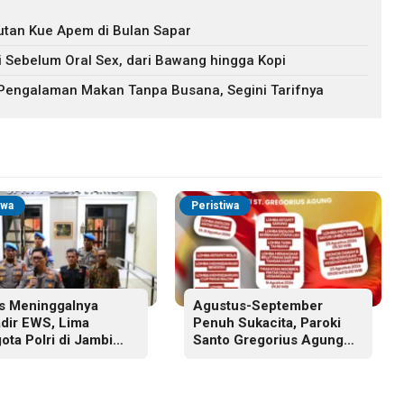
tan Kue Apem di Bulan Sapar
 Sebelum Oral Sex, dari Bawang hingga Kopi
 Pengalaman Makan Tanpa Busana, Segini Tarifnya
iwa
Peristiwa
s Meninggalnya
Agustus-September
adir EWS, Lima
Penuh Sukacita, Paroki
ota Polri di Jambi
Santo Gregorius Agung
tuhi Sanksi PTDH
Jambi Gelar Berbagai
Kegiatan HUT RI dan HUT
Paroki