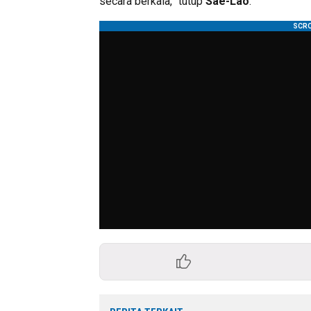
secara berkala,” tutup
Sae-Lao
.