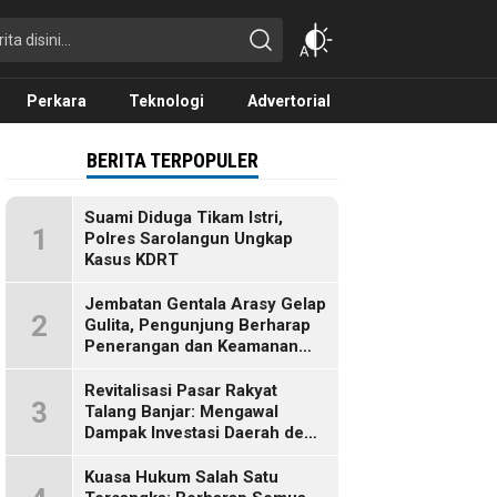
Perkara
Teknologi
Advertorial
BERITA TERPOPULER
Suami Diduga Tikam Istri,
1
Polres Sarolangun Ungkap
Kasus KDRT
Jembatan Gentala Arasy Gelap
2
Gulita, Pengunjung Berharap
Penerangan dan Keamanan
Segera Dibenahi
Revitalisasi Pasar Rakyat
3
Talang Banjar: Mengawal
Dampak Investasi Daerah demi
Ekonomi Berkelanjutan
Kuasa Hukum Salah Satu