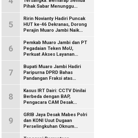
4
Tersangka: Berharap Semua
Pihak Sabar Menunggu
Kepastian Hukum
Ririn Novianty Hadiri Puncak
5
HUT ke-46 Dekranas, Dorong
Perajin Muaro Jambi Naik
Kelas
Pemkab Muaro Jambi dan PT
6
Pegadaian Teken MoU,
Perkuat Akses Layanan
Keuangan bagi Masyarakat
Bupati Muaro Jambi Hadiri
7
Paripurna DPRD Bahas
Pandangan Fraksi atas
Ranperda
Pertanggungjawaban APBD
Kasus IRT Dairi: CCTV Dinilai
8
2025
Berbeda dengan BAP,
Pengacara CAM Desak
Evaluasi Tersangka
GRIB Jaya Desak Mabes Polri
9
dan KONI Usut Dugaan
Perselingkuhan Oknum
Perwira Polda Jambi