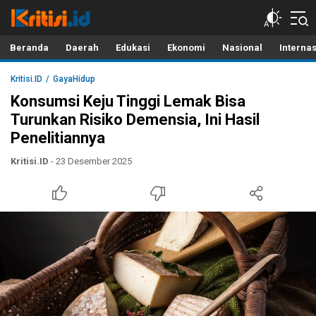
Kritisi.ID
Kritik untuk Negeri!
Beranda
Daerah
Edukasi
Ekonomi
Nasional
Interna
Kritisi.ID
GayaHidup
Konsumsi Keju Tinggi Lemak Bisa
Turunkan Risiko Demensia, Ini Hasil
Penelitiannya
Kritisi.ID
- 23 Desember 2025