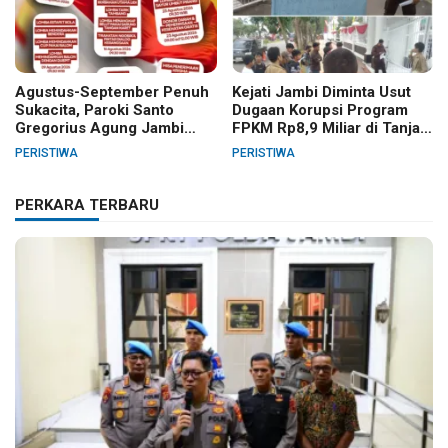
Agustus-September Penuh
Kejati Jambi Diminta Usut
Sukacita, Paroki Santo
Dugaan Korupsi Program
Gregorius Agung Jambi
FPKM Rp8,9 Miliar di Tanjab
Gelar Berbagai Kegiatan
Barat
PERISTIWA
PERISTIWA
HUT RI dan HUT Paroki
PERKARA TERBARU