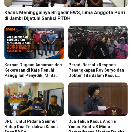
Kasus Meninggalnya Brigadir EWS, Lima Anggota Polri
di Jambi Dijatuhi Sanksi PTDH
Korban Dugaan Ancaman dan
Peradi Bersatu Respons
Kekerasan di Kafe Penuhi
Penangkapan Roy Suryo dan
Panggilan Penyidik, Minta
Dokter Tifa dalam Kasus
Kasus Diusut Tuntas
Dugaan Ijazah Palsu Jokowi
JPU Tuntut Pidana Seumur
Dua Tahun Kasus Andrie
Hidup Dua Terdakwa Kasus
Yunus: KontraS Minta
Sabu 58 Kg
Pemeriksaan Mantan Pejabat