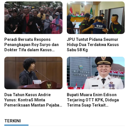
Peradi Bersatu Respons
JPU Tuntut Pidana Seumur
Penangkapan Roy Suryo dan
Hidup Dua Terdakwa Kasus
Dokter Tifa dalam Kasus
Sabu 58 Kg
Dugaan Ijazah Palsu Jokowi
Dua Tahun Kasus Andrie
Bupati Muara Enim Edison
Yunus: KontraS Minta
Terjaring OTT KPK, Diduga
Pemeriksaan Mantan Pejabat
Terima Suap Terkait
TNI
Pengadaan di Pemkab
TERKINI