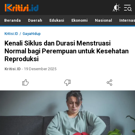
Kritisi.ID
Kritik untuk Negeri!
Beranda
Daerah
Edukasi
Ekonomi
Nasional
Interna
Kritisi.ID
GayaHidup
Kenali Siklus dan Durasi Menstruasi
Normal bagi Perempuan untuk Kesehatan
Reproduksi
Kritisi.ID
- 19 Desember 2025