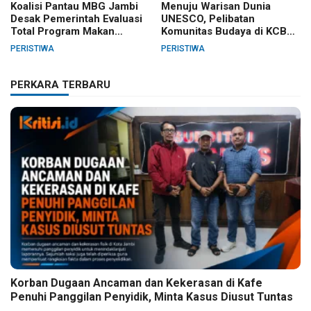
Koalisi Pantau MBG Jambi
Menuju Warisan Dunia
Desak Pemerintah Evaluasi
UNESCO, Pelibatan
Total Program Makan
Komunitas Budaya di KCBN
Bergizi Gratis
Muara Jambi Dinilai Belum
PERISTIWA
PERISTIWA
Inklusif
PERKARA TERBARU
Korban Dugaan Ancaman dan Kekerasan di Kafe
Penuhi Panggilan Penyidik, Minta Kasus Diusut Tuntas