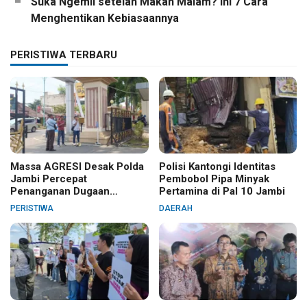
Suka Ngemil setelah Makan Malam? Ini 7 Cara
Menghentikan Kebiasaannya
PERISTIWA TERBARU
Massa AGRESI Desak Polda
Polisi Kantongi Identitas
Jambi Percepat
Pembobol Pipa Minyak
Penanganan Dugaan
Pertamina di Pal 10 Jambi
Pelanggaran Hak Cipta Buku
PERISTIWA
DAERAH
Hukum Adat Melayu Jambi