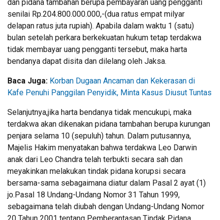
dan pidana tambahan berupa pembayaran uang pengganti
senilai Rp.204.800.000.000,-(dua ratus empat milyar
delapan ratus juta rupiah). Apabila dalam waktu 1 (satu)
bulan setelah perkara berkekuatan hukum tetap terdakwa
tidak membayar uang pengganti tersebut, maka harta
bendanya dapat disita dan dilelang oleh Jaksa.
Baca Juga:
Korban Dugaan Ancaman dan Kekerasan di
Kafe Penuhi Panggilan Penyidik, Minta Kasus Diusut Tuntas
Selanjutnya,jika harta bendanya tidak mencukupi, maka
terdakwa akan dikenakan pidana tambahan berupa kurungan
penjara selama 10 (sepuluh) tahun. Dalam putusannya,
Majelis Hakim menyatakan bahwa terdakwa Leo Darwin
anak dari Leo Chandra telah terbukti secara sah dan
meyakinkan melakukan tindak pidana korupsi secara
bersama-sama sebagaimana diatur dalam Pasal 2 ayat (1)
jo.Pasal 18 Undang-Undang Nomor 31 Tahun 1999,
sebagaimana telah diubah dengan Undang-Undang Nomor
20 Tahun 2001 tentang Pemberantasan Tindak Pidana