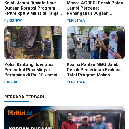
Kejati Jambi Diminta Usut
Massa AGRESI Desak Polda
Dugaan Korupsi Program
Jambi Percepat
FPKM Rp8,9 Miliar di Tanjab
Penanganan Dugaan
Barat
Pelanggaran Hak Cipta Buku
PERISTIWA
PERISTIWA
Hukum Adat Melayu Jambi
Polisi Kantongi Identitas
Koalisi Pantau MBG Jambi
Pembobol Pipa Minyak
Desak Pemerintah Evaluasi
Pertamina di Pal 10 Jambi
Total Program Makan
Bergizi Gratis
DAERAH
PERISTIWA
PERKARA TERBARU