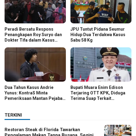
Peradi Bersatu Respons
JPU Tuntut Pidana Seumur
Penangkapan Roy Suryo dan
Hidup Dua Terdakwa Kasus
Dokter Tifa dalam Kasus
Sabu 58 Kg
Dugaan Ijazah Palsu Jokowi
Dua Tahun Kasus Andrie
Bupati Muara Enim Edison
Yunus: KontraS Minta
Terjaring OTT KPK, Diduga
Pemeriksaan Mantan Pejabat
Terima Suap Terkait
TNI
Pengadaan di Pemkab
TERKINI
Restoran Steak di Florida Tawarkan
Pengalaman Makan Tanpa Busana, Segini