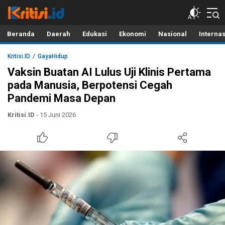
Kritisi.ID
Kritik untuk Negeri!
Beranda
Daerah
Edukasi
Ekonomi
Nasional
Interna
Kritisi.ID
GayaHidup
Vaksin Buatan AI Lulus Uji Klinis Pertama
pada Manusia, Berpotensi Cegah
Pandemi Masa Depan
Kritisi.ID
- 15 Juni 2026