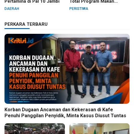
Pertamina di Pal 10 Jambi
Total Program Makan
Bergizi Gratis
DAERAH
PERISTIWA
PERKARA TERBARU
Korban Dugaan Ancaman dan Kekerasan di Kafe
Penuhi Panggilan Penyidik, Minta Kasus Diusut Tuntas