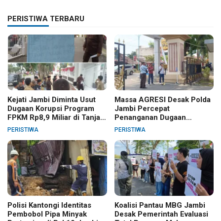
PERISTIWA TERBARU
Kejati Jambi Diminta Usut
Massa AGRESI Desak Polda
Dugaan Korupsi Program
Jambi Percepat
FPKM Rp8,9 Miliar di Tanjab
Penanganan Dugaan
Barat
Pelanggaran Hak Cipta Buku
PERISTIWA
PERISTIWA
Hukum Adat Melayu Jambi
Polisi Kantongi Identitas
Koalisi Pantau MBG Jambi
Pembobol Pipa Minyak
Desak Pemerintah Evaluasi