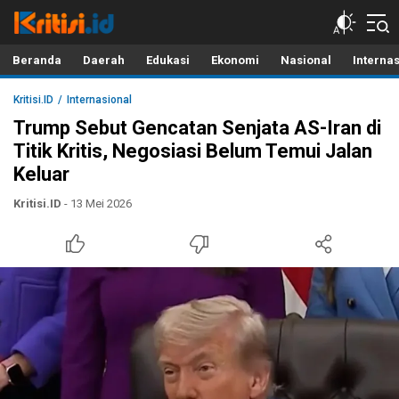
Kritisi.ID
Kritik untuk Negeri!
Beranda
Daerah
Edukasi
Ekonomi
Nasional
Interna
Kritisi.ID
Internasional
Trump Sebut Gencatan Senjata AS-Iran di
Titik Kritis, Negosiasi Belum Temui Jalan
Keluar
Kritisi.ID
- 13 Mei 2026