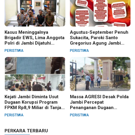
Kasus Meninggalnya
Agustus-September Penuh
Brigadir EWS, Lima Anggota
Sukacita, Paroki Santo
Polri di Jambi Dijatuhi
Gregorius Agung Jambi
Sanksi PTDH
Gelar Berbagai Kegiatan
PERISTIWA
PERISTIWA
HUT RI dan HUT Paroki
Kejati Jambi Diminta Usut
Massa AGRESI Desak Polda
Dugaan Korupsi Program
Jambi Percepat
FPKM Rp8,9 Miliar di Tanjab
Penanganan Dugaan
Barat
Pelanggaran Hak Cipta Buku
PERISTIWA
PERISTIWA
Hukum Adat Melayu Jambi
PERKARA TERBARU