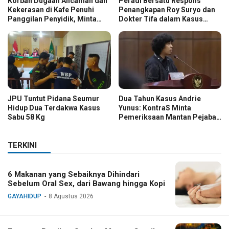
Korban Dugaan Ancaman dan
Peradi Bersatu Respons
Kekerasan di Kafe Penuhi
Penangkapan Roy Suryo dan
Panggilan Penyidik, Minta
Dokter Tifa dalam Kasus
Kasus Diusut Tuntas
Dugaan Ijazah Palsu Jokowi
JPU Tuntut Pidana Seumur
Dua Tahun Kasus Andrie
Hidup Dua Terdakwa Kasus
Yunus: KontraS Minta
Sabu 58 Kg
Pemeriksaan Mantan Pejabat
TNI
TERKINI
6 Makanan yang Sebaiknya Dihindari
Sebelum Oral Sex, dari Bawang hingga Kopi
GAYAHIDUP
8 Agustus 2026