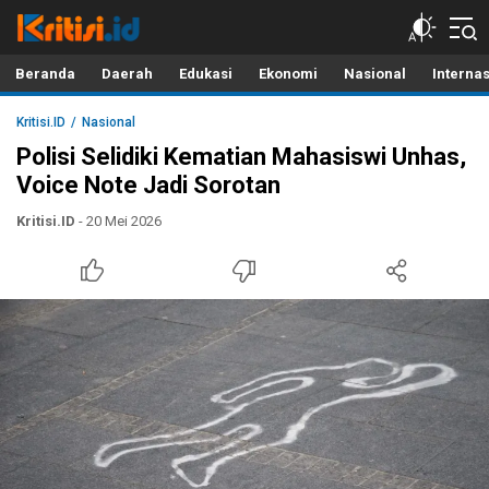
Kritisi.ID
Kritik untuk Negeri!
Beranda
Daerah
Edukasi
Ekonomi
Nasional
Interna
Kritisi.ID
Nasional
Polisi Selidiki Kematian Mahasiswi Unhas,
Voice Note Jadi Sorotan
Kritisi.ID
- 20 Mei 2026