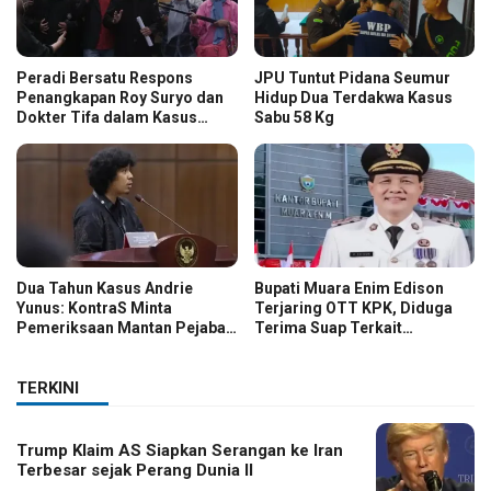
Peradi Bersatu Respons
JPU Tuntut Pidana Seumur
Penangkapan Roy Suryo dan
Hidup Dua Terdakwa Kasus
Dokter Tifa dalam Kasus
Sabu 58 Kg
Dugaan Ijazah Palsu Jokowi
Dua Tahun Kasus Andrie
Bupati Muara Enim Edison
Yunus: KontraS Minta
Terjaring OTT KPK, Diduga
Pemeriksaan Mantan Pejabat
Terima Suap Terkait
TNI
Pengadaan di Pemkab
TERKINI
Trump Klaim AS Siapkan Serangan ke Iran
Terbesar sejak Perang Dunia II