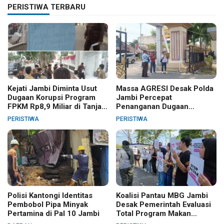
PERISTIWA TERBARU
Kejati Jambi Diminta Usut
Massa AGRESI Desak Polda
Dugaan Korupsi Program
Jambi Percepat
FPKM Rp8,9 Miliar di Tanjab
Penanganan Dugaan
Barat
Pelanggaran Hak Cipta Buku
PERISTIWA
PERISTIWA
Hukum Adat Melayu Jambi
Polisi Kantongi Identitas
Koalisi Pantau MBG Jambi
Pembobol Pipa Minyak
Desak Pemerintah Evaluasi
Pertamina di Pal 10 Jambi
Total Program Makan
Bergizi Gratis