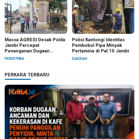
Massa AGRESI Desak Polda
Polisi Kantongi Identitas
Jambi Percepat
Pembobol Pipa Minyak
Penanganan Dugaan
Pertamina di Pal 10 Jambi
Pelanggaran Hak Cipta Buku
PERISTIWA
DAERAH
Hukum Adat Melayu Jambi
PERKARA TERBARU