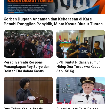
Korban Dugaan Ancaman dan Kekerasan di Kafe
Penuhi Panggilan Penyidik, Minta Kasus Diusut Tuntas
Peradi Bersatu Respons
JPU Tuntut Pidana Seumur
Penangkapan Roy Suryo dan
Hidup Dua Terdakwa Kasus
Dokter Tifa dalam Kasus
Sabu 58 Kg
Dugaan Ijazah Palsu Jokowi
Dua Tahun Kasus Andrie
Bupati Muara Enim Edison