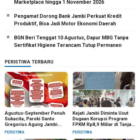
Marketplace hingga 1 November 2026
Pengamat Dorong Bank Jambi Perkuat Kredit
Produktif, Bisa Jadi Motor Ekonomi Daerah
BGN Beri Tenggat 10 Agustus, Dapur MBG Tanpa
Sertifikat Higiene Terancam Tutup Permanen
PERISTIWA TERBARU
Agustus-September Penuh
Kejati Jambi Diminta Usut
Sukacita, Paroki Santo
Dugaan Korupsi Program
Gregorius Agung Jambi
FPKM Rp8,9 Miliar di Tanjab
Gelar Berbagai Kegiatan
Barat
PERISTIWA
PERISTIWA
HUT RI dan HUT Paroki