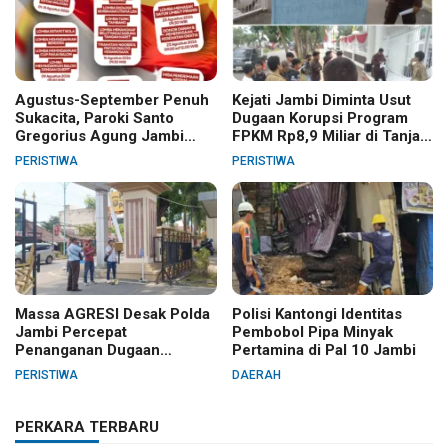
Agustus-September Penuh
Kejati Jambi Diminta Usut
Sukacita, Paroki Santo
Dugaan Korupsi Program
Gregorius Agung Jambi
FPKM Rp8,9 Miliar di Tanjab
Gelar Berbagai Kegiatan
Barat
PERISTIWA
PERISTIWA
HUT RI dan HUT Paroki
Massa AGRESI Desak Polda
Polisi Kantongi Identitas
Jambi Percepat
Pembobol Pipa Minyak
Penanganan Dugaan
Pertamina di Pal 10 Jambi
Pelanggaran Hak Cipta Buku
PERISTIWA
DAERAH
Hukum Adat Melayu Jambi
PERKARA TERBARU