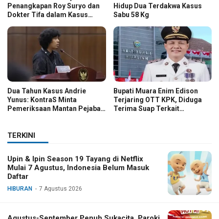
Penangkapan Roy Suryo dan
Hidup Dua Terdakwa Kasus
Dokter Tifa dalam Kasus
Sabu 58 Kg
Dugaan Ijazah Palsu Jokowi
Dua Tahun Kasus Andrie
Bupati Muara Enim Edison
Yunus: KontraS Minta
Terjaring OTT KPK, Diduga
Pemeriksaan Mantan Pejabat
Terima Suap Terkait
TNI
Pengadaan di Pemkab
TERKINI
Upin & Ipin Season 19 Tayang di Netflix
Mulai 7 Agustus, Indonesia Belum Masuk
Daftar
HIBURAN
7 Agustus 2026
Agustus-September Penuh Sukacita, Paroki