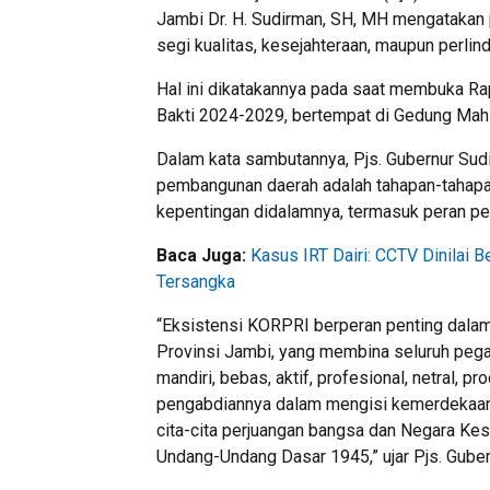
Jambi Dr. H. Sudirman, SH, MH mengatakan 
segi kualitas, kesejahteraan, maupun perlin
Hal ini dikatakannya pada saat membuka R
Bakti 2024-2029, bertempat di Gedung Mahl
Dalam kata sambutannya, Pjs. Gubernur Su
pembangunan daerah adalah tahapan-tahapa
kepentingan didalamnya, termasuk peran pen
Baca Juga:
Kasus IRT Dairi: CCTV Dinilai
Tersangka
“Eksistensi KORPRI berperan penting dal
Provinsi Jambi, yang membina seluruh pega
mandiri, bebas, aktif, profesional, netral, 
pengabdiannya dalam mengisi kemerdekaan
cita-cita perjuangan bangsa dan Negara Ke
Undang-Undang Dasar 1945,” ujar Pjs. Guber