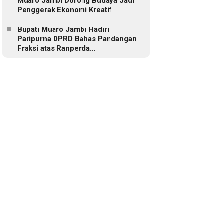
Muaro Jambi Dorong Budaya Jadi
Penggerak Ekonomi Kreatif
Bupati Muaro Jambi Hadiri
Paripurna DPRD Bahas Pandangan
Fraksi atas Ranperda
Pertanggungjawaban APBD 2025