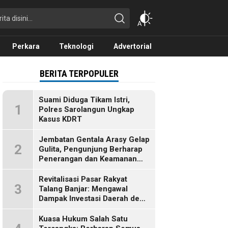
Perkara
Teknologi
Advertorial
BERITA TERPOPULER
Suami Diduga Tikam Istri,
1
Polres Sarolangun Ungkap
Kasus KDRT
Jembatan Gentala Arasy Gelap
2
Gulita, Pengunjung Berharap
Penerangan dan Keamanan
Segera Dibenahi
Revitalisasi Pasar Rakyat
3
Talang Banjar: Mengawal
Dampak Investasi Daerah demi
Ekonomi Berkelanjutan
Kuasa Hukum Salah Satu