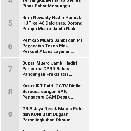
4
Tersangka: Berharap Semua
Pihak Sabar Menunggu
Kepastian Hukum
Ririn Novianty Hadiri Puncak
5
HUT ke-46 Dekranas, Dorong
Perajin Muaro Jambi Naik
Kelas
Pemkab Muaro Jambi dan PT
6
Pegadaian Teken MoU,
Perkuat Akses Layanan
Keuangan bagi Masyarakat
Bupati Muaro Jambi Hadiri
7
Paripurna DPRD Bahas
Pandangan Fraksi atas
Ranperda
Pertanggungjawaban APBD
Kasus IRT Dairi: CCTV Dinilai
8
2025
Berbeda dengan BAP,
Pengacara CAM Desak
Evaluasi Tersangka
GRIB Jaya Desak Mabes Polri
9
dan KONI Usut Dugaan
Perselingkuhan Oknum
Perwira Polda Jambi