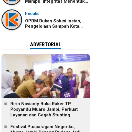
Mampu, Integritas Menentukan
Ke Mana Kemampuan Itu
Dibawa
Redaksi
OPBM Bukan Solusi Instan,
Pengelolaan Sampah Kota
Jambi Tetap Membutuhkan
Kolaborasi
ADVERTORIAL
Ririn Novianty Buka Raker TP
Posyandu Muaro Jambi, Perkuat
Layanan dan Cegah Stunting
Festival Pusparagam Negeriku,