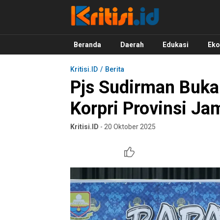
Kritisi.ID
Kritik untuk Negeri!
Beranda
Daerah
Edukasi
Ek
Kritisi.ID
Berita
Pjs Sudirman Buk
Korpri Provinsi J
Kritisi.ID
- 20 Oktober 2025