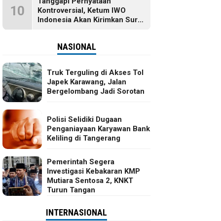
Tanggapi Pernyataan
10
Kontroversial, Ketum IWO
Indonesia Akan Kirimkan Surat
dan Ingin Temui Hotman Paris
NASIONAL
Truk Terguling di Akses Tol
Japek Karawang, Jalan
Bergelombang Jadi Sorotan
Polisi Selidiki Dugaan
Penganiayaan Karyawan Bank
Keliling di Tangerang
Pemerintah Segera
Investigasi Kebakaran KMP
Mutiara Sentosa 2, KNKT
Turun Tangan
INTERNASIONAL