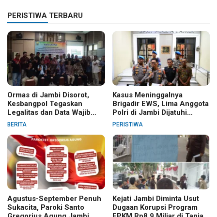
PERISTIWA TERBARU
Ormas di Jambi Disorot,
Kasus Meninggalnya
Kesbangpol Tegaskan
Brigadir EWS, Lima Anggota
Legalitas dan Data Wajib
Polri di Jambi Dijatuhi
Jelas
Sanksi PTDH
BERITA
PERISTIWA
Agustus-September Penuh
Kejati Jambi Diminta Usut
Sukacita, Paroki Santo
Dugaan Korupsi Program
Gregorius Agung Jambi
FPKM Rp8,9 Miliar di Tanjab