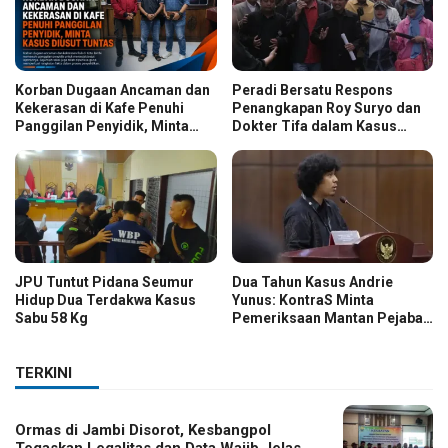
Korban Dugaan Ancaman dan
Peradi Bersatu Respons
Kekerasan di Kafe Penuhi
Penangkapan Roy Suryo dan
Panggilan Penyidik, Minta
Dokter Tifa dalam Kasus
Kasus Diusut Tuntas
Dugaan Ijazah Palsu Jokowi
JPU Tuntut Pidana Seumur
Dua Tahun Kasus Andrie
Hidup Dua Terdakwa Kasus
Yunus: KontraS Minta
Sabu 58 Kg
Pemeriksaan Mantan Pejabat
TNI
TERKINI
Ormas di Jambi Disorot, Kesbangpol
Tegaskan Legalitas dan Data Wajib Jelas