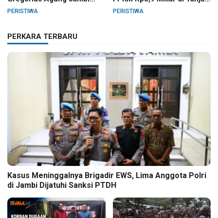
Gelar Berbagai Kegiatan
Barat
PERISTIWA
PERISTIWA
HUT RI dan HUT Paroki
PERKARA TERBARU
Kasus Meninggalnya Brigadir EWS, Lima Anggota Polri
di Jambi Dijatuhi Sanksi PTDH