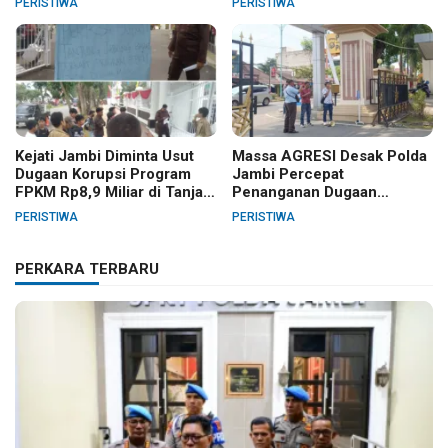
PERISTIWA
PERISTIWA
HUT RI dan HUT Paroki
Kejati Jambi Diminta Usut
Massa AGRESI Desak Polda
Dugaan Korupsi Program
Jambi Percepat
FPKM Rp8,9 Miliar di Tanjab
Penanganan Dugaan
Barat
Pelanggaran Hak Cipta Buku
PERISTIWA
PERISTIWA
Hukum Adat Melayu Jambi
PERKARA TERBARU