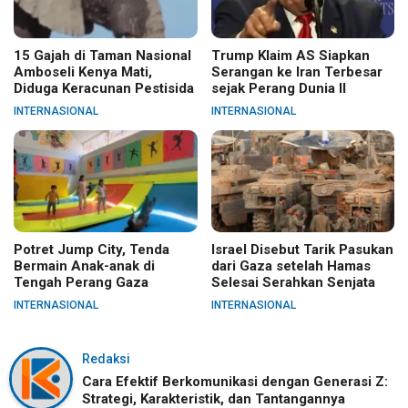
15 Gajah di Taman Nasional
Trump Klaim AS Siapkan
Amboseli Kenya Mati,
Serangan ke Iran Terbesar
Diduga Keracunan Pestisida
sejak Perang Dunia II
INTERNASIONAL
INTERNASIONAL
Potret Jump City, Tenda
Israel Disebut Tarik Pasukan
Bermain Anak-anak di
dari Gaza setelah Hamas
Tengah Perang Gaza
Selesai Serahkan Senjata
INTERNASIONAL
INTERNASIONAL
Redaksi
Cara Efektif Berkomunikasi dengan Generasi Z:
Strategi, Karakteristik, dan Tantangannya