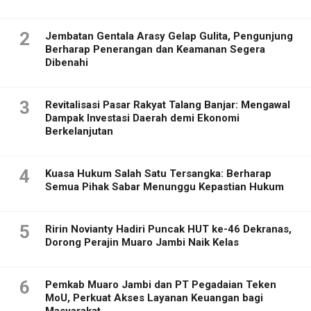
2
Jembatan Gentala Arasy Gelap Gulita, Pengunjung
Berharap Penerangan dan Keamanan Segera
Dibenahi
3
Revitalisasi Pasar Rakyat Talang Banjar: Mengawal
Dampak Investasi Daerah demi Ekonomi
Berkelanjutan
4
Kuasa Hukum Salah Satu Tersangka: Berharap
Semua Pihak Sabar Menunggu Kepastian Hukum
5
Ririn Novianty Hadiri Puncak HUT ke-46 Dekranas,
Dorong Perajin Muaro Jambi Naik Kelas
6
Pemkab Muaro Jambi dan PT Pegadaian Teken
MoU, Perkuat Akses Layanan Keuangan bagi
Masyarakat