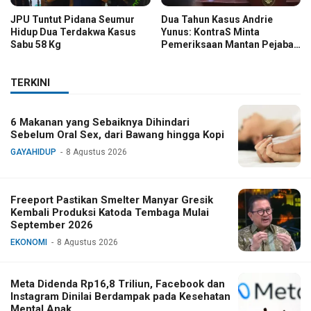
JPU Tuntut Pidana Seumur
Dua Tahun Kasus Andrie
Hidup Dua Terdakwa Kasus
Yunus: KontraS Minta
Sabu 58 Kg
Pemeriksaan Mantan Pejabat
TNI
TERKINI
6 Makanan yang Sebaiknya Dihindari
Sebelum Oral Sex, dari Bawang hingga Kopi
GAYAHIDUP
8 Agustus 2026
Freeport Pastikan Smelter Manyar Gresik
Kembali Produksi Katoda Tembaga Mulai
September 2026
EKONOMI
8 Agustus 2026
Meta Didenda Rp16,8 Triliun, Facebook dan
Instagram Dinilai Berdampak pada Kesehatan
Mental Anak