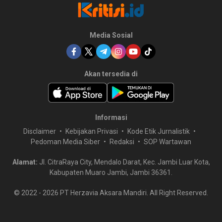
Media Sosial
Akan tersedia di
Informasi
Disclaimer
Kebijakan Privasi
Kode Etik Jurnalistik
Pedoman Media Siber
Redaksi
SOP Wartawan
Alamat:
Jl. CitraRaya City, Mendalo Darat, Kec. Jambi Luar Kota,
Kabupaten Muaro Jambi, Jambi 36361.
© 2022 -
2026
PT Herzavia Aksara Mandiri. All Right Reserved.