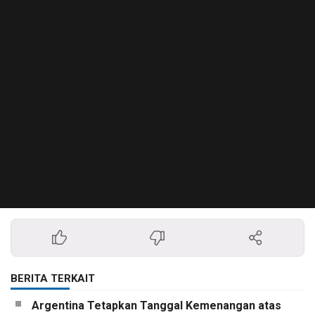
BERITA TERKAIT
Argentina Tetapkan Tanggal Kemenangan atas