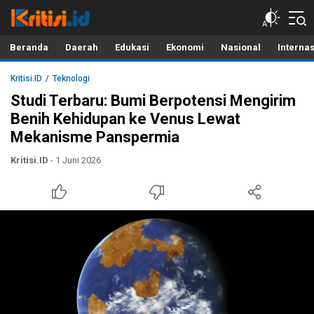
Kritisi.ID
Kritik untuk Negeri!
Beranda
Daerah
Edukasi
Ekonomi
Nasional
Interna
Kritisi.ID
Teknologi
Studi Terbaru: Bumi Berpotensi Mengirim
Benih Kehidupan ke Venus Lewat
Mekanisme Panspermia
Kritisi.ID
- 1 Juni 2026