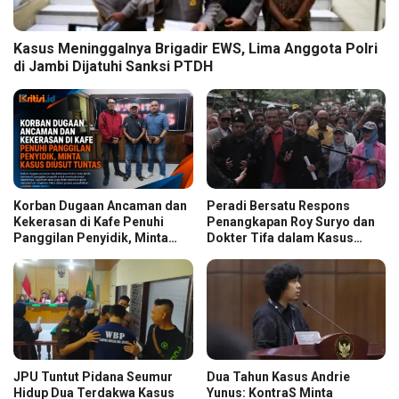
Kasus Meninggalnya Brigadir EWS, Lima Anggota Polri
di Jambi Dijatuhi Sanksi PTDH
Korban Dugaan Ancaman dan
Peradi Bersatu Respons
Kekerasan di Kafe Penuhi
Penangkapan Roy Suryo dan
Panggilan Penyidik, Minta
Dokter Tifa dalam Kasus
Kasus Diusut Tuntas
Dugaan Ijazah Palsu Jokowi
JPU Tuntut Pidana Seumur
Dua Tahun Kasus Andrie
Hidup Dua Terdakwa Kasus
Yunus: KontraS Minta