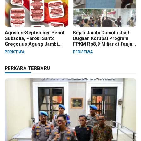
Agustus-September Penuh
Kejati Jambi Diminta Usut
Sukacita, Paroki Santo
Dugaan Korupsi Program
Gregorius Agung Jambi
FPKM Rp8,9 Miliar di Tanjab
Gelar Berbagai Kegiatan
Barat
PERISTIWA
PERISTIWA
HUT RI dan HUT Paroki
PERKARA TERBARU