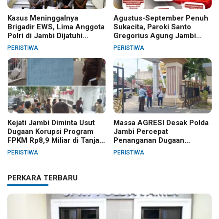
Kasus Meninggalnya
Agustus-September Penuh
Brigadir EWS, Lima Anggota
Sukacita, Paroki Santo
Polri di Jambi Dijatuhi
Gregorius Agung Jambi
Sanksi PTDH
Gelar Berbagai Kegiatan
PERISTIWA
PERISTIWA
HUT RI dan HUT Paroki
Kejati Jambi Diminta Usut
Massa AGRESI Desak Polda
Dugaan Korupsi Program
Jambi Percepat
FPKM Rp8,9 Miliar di Tanjab
Penanganan Dugaan
Barat
Pelanggaran Hak Cipta Buku
PERISTIWA
PERISTIWA
Hukum Adat Melayu Jambi
PERKARA TERBARU