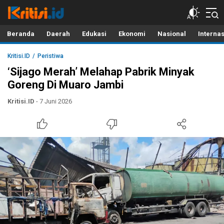
Kritisi.ID
Kritik untuk Negeri!
Beranda
Daerah
Edukasi
Ekonomi
Nasional
Interna
Kritisi.ID
Peristiwa
‘Sijago Merah’ Melahap Pabrik Minyak
Goreng Di Muaro Jambi
Kritisi.ID
- 7 Juni 2026