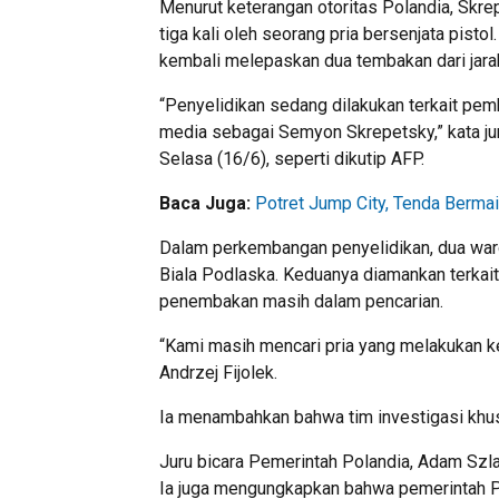
Menurut keterangan otoritas Polandia, Skr
tiga kali oleh seorang pria bersenjata pisto
kembali melepaskan dua tembakan dari jara
“Penyelidikan sedang dilakukan terkait pem
media sebagai Semyon Skrepetsky,” kata jur
Selasa (16/6), seperti dikutip AFP.
Baca Juga:
Potret Jump City, Tenda Berma
Dalam perkembangan penyelidikan, dua warga
Biala Podlaska. Keduanya diamankan terkai
penembakan masih dalam pencarian.
“Kami masih mencari pria yang melakukan keja
Andrzej Fijolek.
Ia menambahkan bahwa tim investigasi khus
Juru bicara Pemerintah Polandia, Adam Szla
Ia juga mengungkapkan bahwa pemerintah 