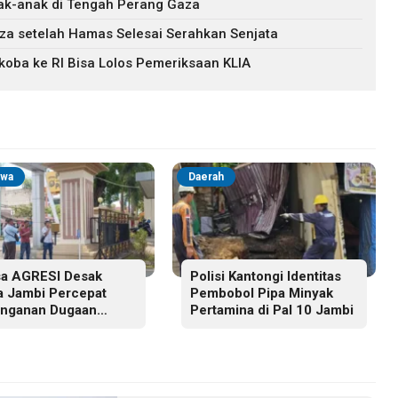
nak-anak di Tengah Perang Gaza
Gaza setelah Hamas Selesai Serahkan Senjata
koba ke RI Bisa Lolos Pemeriksaan KLIA
iwa
Daerah
a AGRESI Desak
Polisi Kantongi Identitas
a Jambi Percepat
Pembobol Pipa Minyak
nganan Dugaan
Pertamina di Pal 10 Jambi
nggaran Hak Cipta
 Hukum Adat Melayu
i