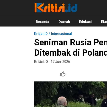
Kritisi.ID
Kritik untuk Negeri!
Beranda
Daerah
Edukasi
Ek
Kritisi.ID
Internasional
Seniman Rusia Pen
Ditembak di Poland
Kritisi.ID
- 17 Juni 2026