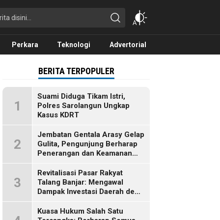
Perkara
Teknologi
Advertorial
BERITA TERPOPULER
Suami Diduga Tikam Istri,
1
Polres Sarolangun Ungkap
Kasus KDRT
Jembatan Gentala Arasy Gelap
2
Gulita, Pengunjung Berharap
Penerangan dan Keamanan
Segera Dibenahi
Revitalisasi Pasar Rakyat
3
Talang Banjar: Mengawal
Dampak Investasi Daerah demi
Ekonomi Berkelanjutan
Kuasa Hukum Salah Satu