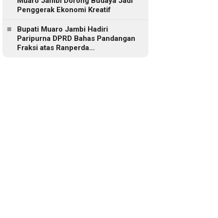
Muaro Jambi Dorong Budaya Jadi
Penggerak Ekonomi Kreatif
Bupati Muaro Jambi Hadiri
Paripurna DPRD Bahas Pandangan
Fraksi atas Ranperda
Pertanggungjawaban APBD 2025