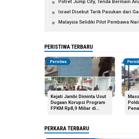
Potret Jump City, Tenda Bermain A
Israel Disebut Tarik Pasukan dari 
Malaysia Selidiki Pilot Pembawa Nar
PERISTIWA TERBARU
Peristiwa
Perist
Kejati Jambi Diminta Usut
Mass
Dugaan Korupsi Program
Pold
FPKM Rp8,9 Miliar di
Pena
Tanjab Barat
Pela
Buku
Jamb
PERKARA TERBARU