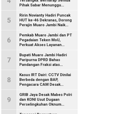
4
Tersangka: Berharap Semua
Pihak Sabar Menunggu
Kepastian Hukum
Ririn Novianty Hadiri Puncak
5
HUT ke-46 Dekranas, Dorong
Perajin Muaro Jambi Naik
Kelas
Pemkab Muaro Jambi dan PT
6
Pegadaian Teken MoU,
Perkuat Akses Layanan
Keuangan bagi Masyarakat
Bupati Muaro Jambi Hadiri
7
Paripurna DPRD Bahas
Pandangan Fraksi atas
Ranperda
Pertanggungjawaban APBD
Kasus IRT Dairi: CCTV Dinilai
8
2025
Berbeda dengan BAP,
Pengacara CAM Desak
Evaluasi Tersangka
GRIB Jaya Desak Mabes Polri
9
dan KONI Usut Dugaan
Perselingkuhan Oknum
Perwira Polda Jambi