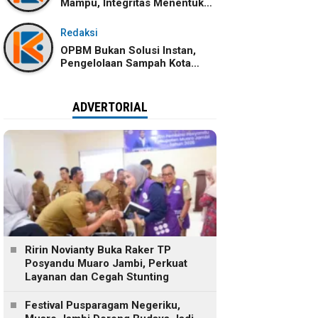
Mampu, Integritas Menentukan
Ke Mana Kemampuan Itu
Dibawa
Redaksi
OPBM Bukan Solusi Instan,
Pengelolaan Sampah Kota
Jambi Tetap Membutuhkan
Kolaborasi
ADVERTORIAL
Ririn Novianty Buka Raker TP
Posyandu Muaro Jambi, Perkuat
Layanan dan Cegah Stunting
Festival Pusparagam Negeriku,