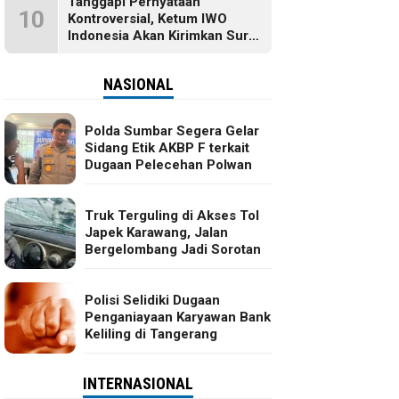
Tanggapi Pernyataan
10
Kontroversial, Ketum IWO
Indonesia Akan Kirimkan Surat
dan Ingin Temui Hotman Paris
NASIONAL
Polda Sumbar Segera Gelar
Sidang Etik AKBP F terkait
Dugaan Pelecehan Polwan
Truk Terguling di Akses Tol
Japek Karawang, Jalan
Bergelombang Jadi Sorotan
Polisi Selidiki Dugaan
Penganiayaan Karyawan Bank
Keliling di Tangerang
INTERNASIONAL