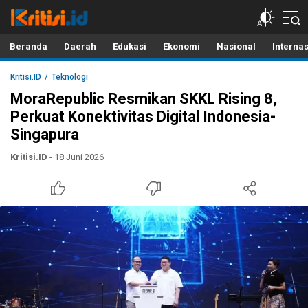
Kritisi.ID
Kritik untuk Negeri!
Beranda
Daerah
Edukasi
Ekonomi
Nasional
Interna
Kritisi.ID
Teknologi
MoraRepublic Resmikan SKKL Rising 8,
Perkuat Konektivitas Digital Indonesia-
Singapura
Kritisi.ID
- 18 Juni 2026