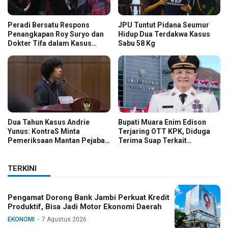
Peradi Bersatu Respons
JPU Tuntut Pidana Seumur
Penangkapan Roy Suryo dan
Hidup Dua Terdakwa Kasus
Dokter Tifa dalam Kasus
Sabu 58 Kg
Dugaan Ijazah Palsu Jokowi
Dua Tahun Kasus Andrie
Bupati Muara Enim Edison
Yunus: KontraS Minta
Terjaring OTT KPK, Diduga
Pemeriksaan Mantan Pejabat
Terima Suap Terkait
TNI
Pengadaan di Pemkab
TERKINI
Pengamat Dorong Bank Jambi Perkuat Kredit
Produktif, Bisa Jadi Motor Ekonomi Daerah
EKONOMI
7 Agustus 2026