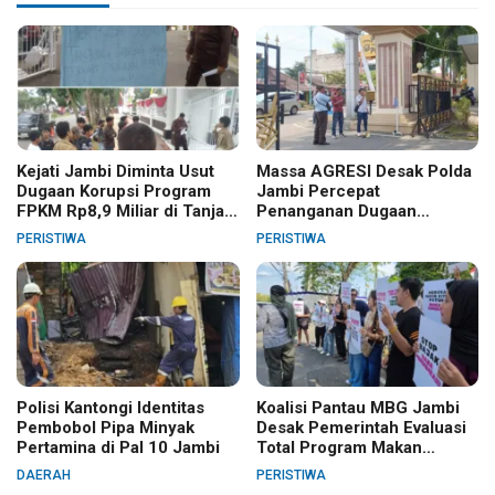
Kejati Jambi Diminta Usut
Massa AGRESI Desak Polda
Dugaan Korupsi Program
Jambi Percepat
FPKM Rp8,9 Miliar di Tanjab
Penanganan Dugaan
Barat
Pelanggaran Hak Cipta Buku
PERISTIWA
PERISTIWA
Hukum Adat Melayu Jambi
Polisi Kantongi Identitas
Koalisi Pantau MBG Jambi
Pembobol Pipa Minyak
Desak Pemerintah Evaluasi
Pertamina di Pal 10 Jambi
Total Program Makan
Bergizi Gratis
DAERAH
PERISTIWA