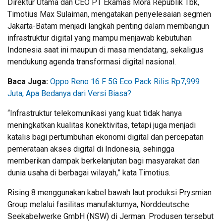
Direktur Utama dan CEO PT Ekamas Mora Republik Tbk,
Timotius Max Sulaiman, mengatakan penyelesaian segmen
Jakarta-Batam menjadi langkah penting dalam membangun
infrastruktur digital yang mampu menjawab kebutuhan
Indonesia saat ini maupun di masa mendatang, sekaligus
mendukung agenda transformasi digital nasional.
Baca Juga:
Oppo Reno 16 F 5G Eco Pack Rilis Rp7,999
Juta, Apa Bedanya dari Versi Biasa?
“Infrastruktur telekomunikasi yang kuat tidak hanya
meningkatkan kualitas konektivitas, tetapi juga menjadi
katalis bagi pertumbuhan ekonomi digital dan percepatan
pemerataan akses digital di Indonesia, sehingga
memberikan dampak berkelanjutan bagi masyarakat dan
dunia usaha di berbagai wilayah,” kata Timotius.
Rising 8 menggunakan kabel bawah laut produksi Prysmian
Group melalui fasilitas manufakturnya, Norddeutsche
Seekabelwerke GmbH (NSW) di Jerman. Produsen tersebut