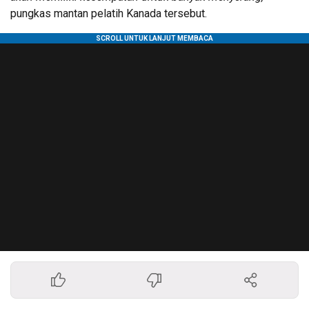
pungkas mantan pelatih Kanada tersebut.