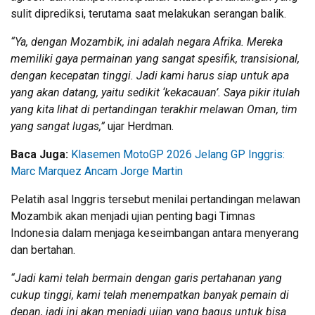
sulit diprediksi, terutama saat melakukan serangan balik.
“Ya, dengan Mozambik, ini adalah negara Afrika. Mereka
memiliki gaya permainan yang sangat spesifik, transisional,
dengan kecepatan tinggi. Jadi kami harus siap untuk apa
yang akan datang, yaitu sedikit ‘kekacauan’. Saya pikir itulah
yang kita lihat di pertandingan terakhir melawan Oman, tim
yang sangat lugas,”
ujar Herdman.
Baca Juga:
Klasemen MotoGP 2026 Jelang GP Inggris:
Marc Marquez Ancam Jorge Martin
Pelatih asal Inggris tersebut menilai pertandingan melawan
Mozambik akan menjadi ujian penting bagi Timnas
Indonesia dalam menjaga keseimbangan antara menyerang
dan bertahan.
“Jadi kami telah bermain dengan garis pertahanan yang
cukup tinggi, kami telah menempatkan banyak pemain di
depan, jadi ini akan menjadi ujian yang bagus untuk bisa