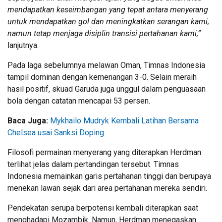
mendapatkan keseimbangan yang tepat antara menyerang
untuk mendapatkan gol dan meningkatkan serangan kami,
namun tetap menjaga disiplin transisi pertahanan kami,”
lanjutnya.
Pada laga sebelumnya melawan Oman, Timnas Indonesia
tampil dominan dengan kemenangan 3-0. Selain meraih
hasil positif, skuad Garuda juga unggul dalam penguasaan
bola dengan catatan mencapai 53 persen.
Baca Juga:
Mykhailo Mudryk Kembali Latihan Bersama
Chelsea usai Sanksi Doping
Filosofi permainan menyerang yang diterapkan Herdman
terlihat jelas dalam pertandingan tersebut. Timnas
Indonesia memainkan garis pertahanan tinggi dan berupaya
menekan lawan sejak dari area pertahanan mereka sendiri.
Pendekatan serupa berpotensi kembali diterapkan saat
menghadapi Mozambik. Namun, Herdman menegaskan