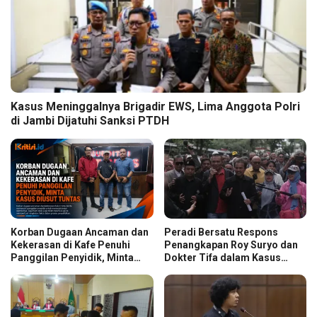
Kasus Meninggalnya Brigadir EWS, Lima Anggota Polri
di Jambi Dijatuhi Sanksi PTDH
Korban Dugaan Ancaman dan
Peradi Bersatu Respons
Kekerasan di Kafe Penuhi
Penangkapan Roy Suryo dan
Panggilan Penyidik, Minta
Dokter Tifa dalam Kasus
Kasus Diusut Tuntas
Dugaan Ijazah Palsu Jokowi