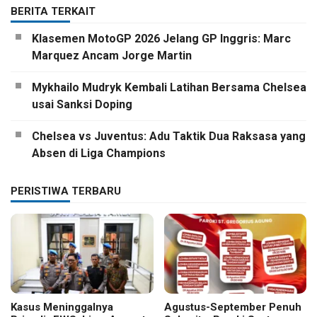
BERITA TERKAIT
Klasemen MotoGP 2026 Jelang GP Inggris: Marc
Marquez Ancam Jorge Martin
Mykhailo Mudryk Kembali Latihan Bersama Chelsea
usai Sanksi Doping
Chelsea vs Juventus: Adu Taktik Dua Raksasa yang
Absen di Liga Champions
PERISTIWA TERBARU
Kasus Meninggalnya
Agustus-September Penuh