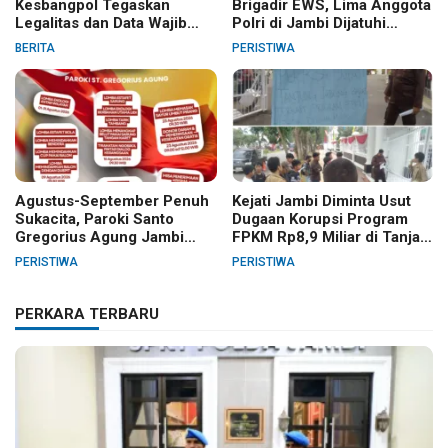
Kesbangpol Tegaskan
Brigadir EWS, Lima Anggota
Legalitas dan Data Wajib
Polri di Jambi Dijatuhi
Jelas
Sanksi PTDH
BERITA
PERISTIWA
Agustus-September Penuh
Kejati Jambi Diminta Usut
Sukacita, Paroki Santo
Dugaan Korupsi Program
Gregorius Agung Jambi
FPKM Rp8,9 Miliar di Tanjab
Gelar Berbagai Kegiatan
Barat
PERISTIWA
PERISTIWA
HUT RI dan HUT Paroki
PERKARA TERBARU