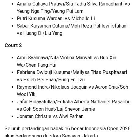
Amalia Cahaya Pratiwi/Siti Fadia Silva Ramadhanti vs
Yeung Nga Ting/Yeung Pui Lam
Putri Kusuma Wardani vs Michelle Li
Sabar Karyaman Gutama/Moh Reza Pahlevi Isfahani
vs Huang Di/Liu Yang
Court 2
Amri Syahnawi/Nita Violina Marwah vs Guo Xin
Wa/Chen Fang Hui
Febriana Dwipuji Kusuma/Meilysa Trias Puspitasari
vs Hsieh Pei Shan/Hung En Tzu
Raymond Indra/Nikolaus Joaquin vs Aaron Chia/Soh
Wooi Yik
Jafar Hidayatullah/Felisha Alberta Nathaniel Pasaribu
vs Goh Soon Huat/Lai Shevon Jemie
Jonatan Christie vs Alwi Farhan
Seluruh pertandingan babak 16 besar Indonesia Open 2026
akan berlangsung di Istora Senayan, Jakarta.