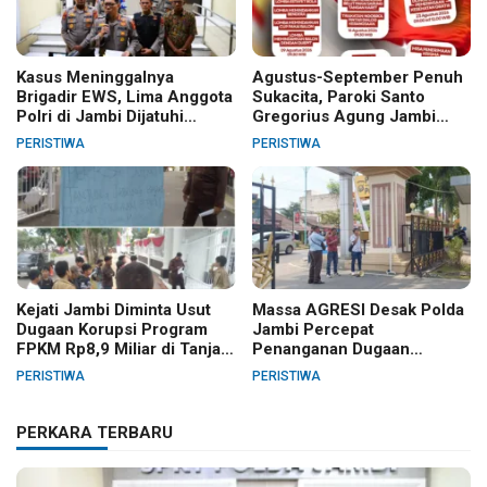
Kasus Meninggalnya
Agustus-September Penuh
Brigadir EWS, Lima Anggota
Sukacita, Paroki Santo
Polri di Jambi Dijatuhi
Gregorius Agung Jambi
Sanksi PTDH
Gelar Berbagai Kegiatan
PERISTIWA
PERISTIWA
HUT RI dan HUT Paroki
Kejati Jambi Diminta Usut
Massa AGRESI Desak Polda
Dugaan Korupsi Program
Jambi Percepat
FPKM Rp8,9 Miliar di Tanjab
Penanganan Dugaan
Barat
Pelanggaran Hak Cipta Buku
PERISTIWA
PERISTIWA
Hukum Adat Melayu Jambi
PERKARA TERBARU