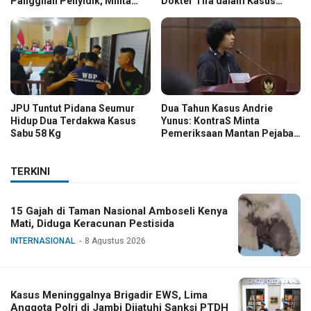
Panggilan Penyidik, Minta
Dokter Tifa dalam Kasus
Kasus Diusut Tuntas
Dugaan Ijazah Palsu Jokowi
JPU Tuntut Pidana Seumur
Dua Tahun Kasus Andrie
Hidup Dua Terdakwa Kasus
Yunus: KontraS Minta
Sabu 58 Kg
Pemeriksaan Mantan Pejabat
TNI
TERKINI
15 Gajah di Taman Nasional Amboseli Kenya
Mati, Diduga Keracunan Pestisida
INTERNASIONAL
8 Agustus 2026
Kasus Meninggalnya Brigadir EWS, Lima
Anggota Polri di Jambi Dijatuhi Sanksi PTDH