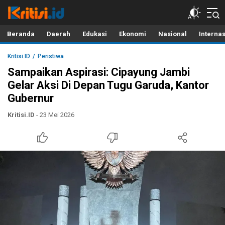
Kritisi.ID
Kritik untuk Negeri!
Beranda
Daerah
Edukasi
Ekonomi
Nasional
Interna
Kritisi.ID
Peristiwa
Sampaikan Aspirasi: Cipayung Jambi
Gelar Aksi Di Depan Tugu Garuda, Kantor
Gubernur
Kritisi.ID
- 23 Mei 2026