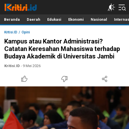
Kritisi.ID
Kritik untuk Negeri!
Beranda
Daerah
Edukasi
Ekonomi
Nasional
Interna
Kritisi.ID
Opini
Kampus atau Kantor Administrasi?
Catatan Keresahan Mahasiswa terhadap
Budaya Akademik di Universitas Jambi
Kritisi.ID
- 9 Mei 2026