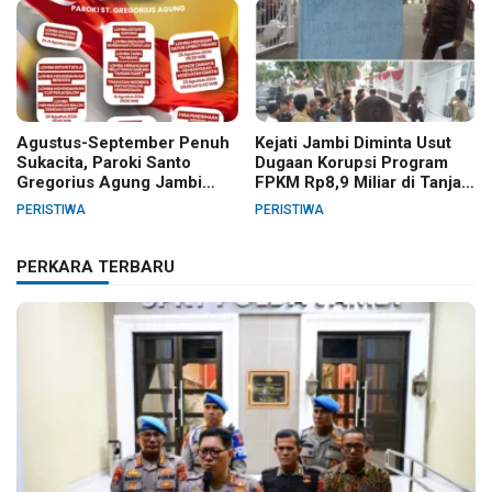
Agustus-September Penuh
Kejati Jambi Diminta Usut
Sukacita, Paroki Santo
Dugaan Korupsi Program
Gregorius Agung Jambi
FPKM Rp8,9 Miliar di Tanjab
Gelar Berbagai Kegiatan
Barat
PERISTIWA
PERISTIWA
HUT RI dan HUT Paroki
PERKARA TERBARU