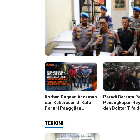
Korban Dugaan Ancaman
Peradi Bersatu R
dan Kekerasan di Kafe
Penangkapan Roy
Penuhi Panggilan
dan Dokter Tifa 
Penyidik, Minta Kasus
Kasus Dugaan Ija
Diusut Tuntas
Palsu Jokowi
TERKINI