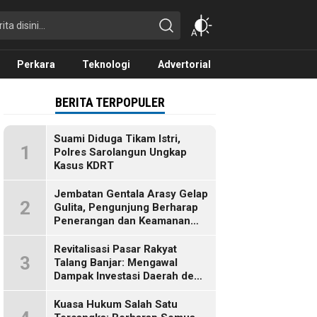
Perkara
Teknologi
Advertorial
BERITA TERPOPULER
Suami Diduga Tikam Istri,
1
Polres Sarolangun Ungkap
Kasus KDRT
Jembatan Gentala Arasy Gelap
2
Gulita, Pengunjung Berharap
Penerangan dan Keamanan
Segera Dibenahi
Revitalisasi Pasar Rakyat
3
Talang Banjar: Mengawal
Dampak Investasi Daerah demi
Ekonomi Berkelanjutan
Kuasa Hukum Salah Satu