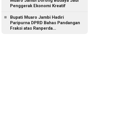
Muaro Jambi Dorong Budaya Jadi
Penggerak Ekonomi Kreatif
Bupati Muaro Jambi Hadiri
Paripurna DPRD Bahas Pandangan
Fraksi atas Ranperda
Pertanggungjawaban APBD 2025