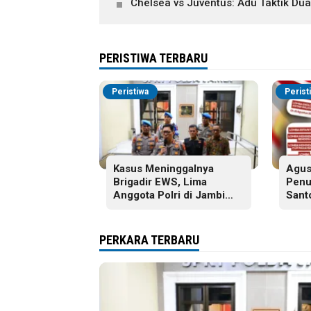
Chelsea vs Juventus: Adu Taktik Du
PERISTIWA TERBARU
Peristiwa
Perist
Kasus Meninggalnya
Agus
Brigadir EWS, Lima
Penu
Anggota Polri di Jambi
Sant
Dijatuhi Sanksi PTDH
Jamb
Kegi
Paro
PERKARA TERBARU