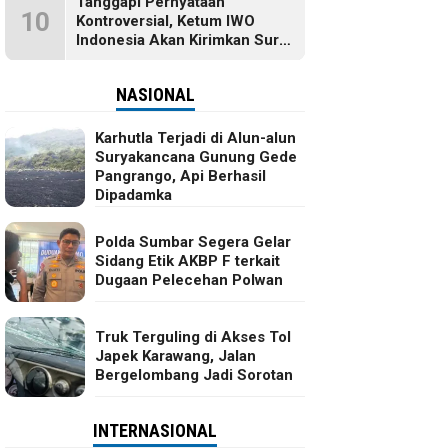
Tanggapi Pernyataan
10
Kontroversial, Ketum IWO
Indonesia Akan Kirimkan Surat
dan Ingin Temui Hotman Paris
NASIONAL
Karhutla Terjadi di Alun-alun
Suryakancana Gunung Gede
Pangrango, Api Berhasil
Dipadamka
Polda Sumbar Segera Gelar
Sidang Etik AKBP F terkait
Dugaan Pelecehan Polwan
Truk Terguling di Akses Tol
Japek Karawang, Jalan
Bergelombang Jadi Sorotan
INTERNASIONAL