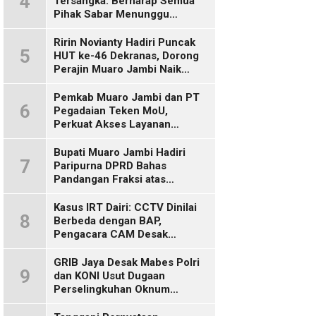
4
Tersangka: Berharap Semua
Pihak Sabar Menunggu
Kepastian Hukum
Ririn Novianty Hadiri Puncak
5
HUT ke-46 Dekranas, Dorong
Perajin Muaro Jambi Naik
Kelas
Pemkab Muaro Jambi dan PT
6
Pegadaian Teken MoU,
Perkuat Akses Layanan
Keuangan bagi Masyarakat
Bupati Muaro Jambi Hadiri
7
Paripurna DPRD Bahas
Pandangan Fraksi atas
Ranperda
Pertanggungjawaban APBD
Kasus IRT Dairi: CCTV Dinilai
8
2025
Berbeda dengan BAP,
Pengacara CAM Desak
Evaluasi Tersangka
GRIB Jaya Desak Mabes Polri
9
dan KONI Usut Dugaan
Perselingkuhan Oknum
Perwira Polda Jambi