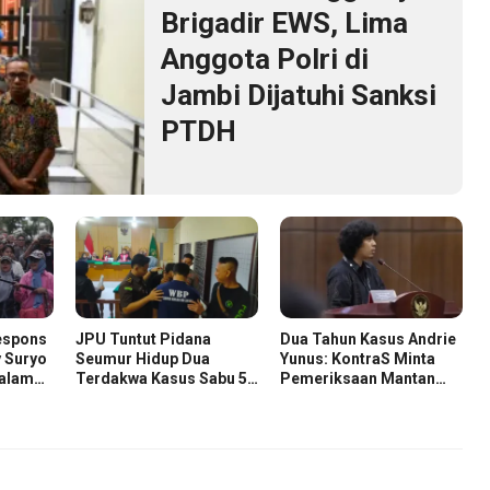
Brigadir EWS, Lima
Anggota Polri di
Jambi Dijatuhi Sanksi
PTDH
espons
JPU Tuntut Pidana
Dua Tahun Kasus Andrie
 Suryo
Seumur Hidup Dua
Yunus: KontraS Minta
dalam
Terdakwa Kasus Sabu 58
Pemeriksaan Mantan
zah
Kg
Pejabat TNI