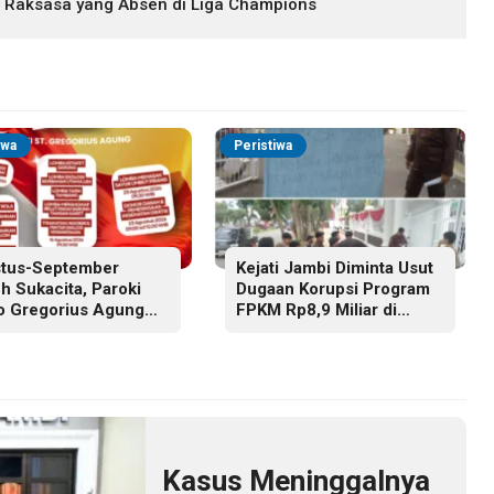
a Raksasa yang Absen di Liga Champions
iwa
Peristiwa
tus-September
Kejati Jambi Diminta Usut
h Sukacita, Paroki
Dugaan Korupsi Program
o Gregorius Agung
FPKM Rp8,9 Miliar di
i Gelar Berbagai
Tanjab Barat
atan HUT RI dan HUT
ki
Kasus Meninggalnya