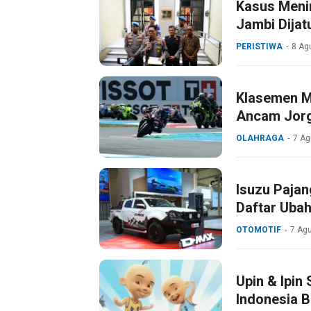
Kasus Menin
Jambi Dijat
PERISTIWA
8 Ag
Klasemen M
Ancam Jorg
OLAHRAGA
7 Ag
Isuzu Pajan
Daftar Uba
OTOMOTIF
7 Ag
Upin & Ipin
Indonesia 