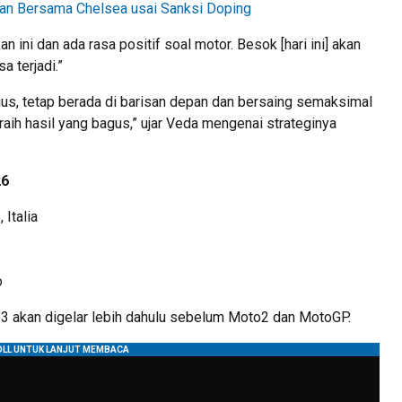
han Bersama Chelsea usai Sanksi Doping
 ini dan ada rasa positif soal motor. Besok [hari ini] akan
 terjadi.”
us, tetap berada di barisan depan dan bersaing semaksimal
aih hasil yang bagus,” ujar Veda mengenai strateginya
26
 Italia
o
o3 akan digelar lebih dahulu sebelum Moto2 dan MotoGP.