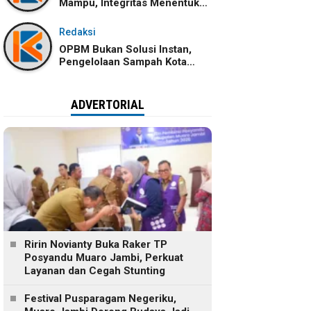
Mampu, Integritas Menentukan
Ke Mana Kemampuan Itu
Dibawa
Redaksi
OPBM Bukan Solusi Instan,
Pengelolaan Sampah Kota
Jambi Tetap Membutuhkan
Kolaborasi
ADVERTORIAL
Ririn Novianty Buka Raker TP
Posyandu Muaro Jambi, Perkuat
Layanan dan Cegah Stunting
Festival Pusparagam Negeriku,