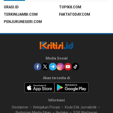
ORASI.ID
TOPIK8.COM
TERKINIJAMBI.COM
FAKTATODAY.COM
PENJURUNEGERI.COM
Media Sosial
Akan tersedia di
Informasi
Disclaimer
Kebijakan Privasi
Kode Etik Jurnalistik
Pedoman Media Siber
Redaksi
SOP Wartawan