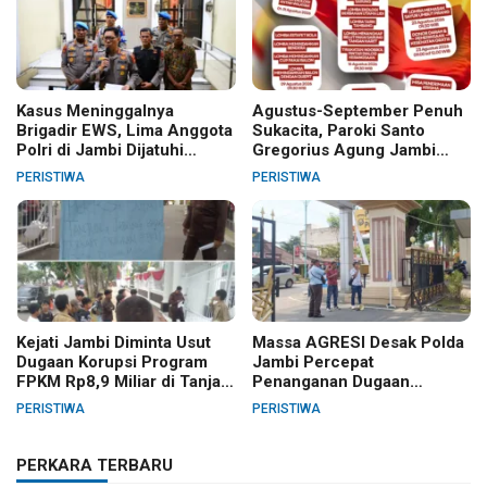
Kasus Meninggalnya
Agustus-September Penuh
Brigadir EWS, Lima Anggota
Sukacita, Paroki Santo
Polri di Jambi Dijatuhi
Gregorius Agung Jambi
Sanksi PTDH
Gelar Berbagai Kegiatan
PERISTIWA
PERISTIWA
HUT RI dan HUT Paroki
Kejati Jambi Diminta Usut
Massa AGRESI Desak Polda
Dugaan Korupsi Program
Jambi Percepat
FPKM Rp8,9 Miliar di Tanjab
Penanganan Dugaan
Barat
Pelanggaran Hak Cipta Buku
PERISTIWA
PERISTIWA
Hukum Adat Melayu Jambi
PERKARA TERBARU