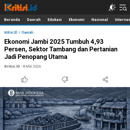
Kritisi.ID
Kritik untuk Negeri!
Beranda
Daerah
Edukasi
Ekonomi
Nasional
Interna
Kritisi.ID
Daerah
Ekonomi Jambi 2025 Tumbuh 4,93
Persen, Sektor Tambang dan Pertanian
Jadi Penopang Utama
Kritisi.ID
- 8 Mei 2026