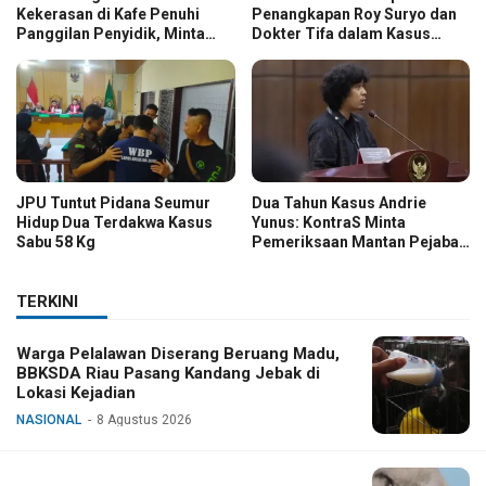
Kekerasan di Kafe Penuhi
Penangkapan Roy Suryo dan
Panggilan Penyidik, Minta
Dokter Tifa dalam Kasus
Kasus Diusut Tuntas
Dugaan Ijazah Palsu Jokowi
JPU Tuntut Pidana Seumur
Dua Tahun Kasus Andrie
Hidup Dua Terdakwa Kasus
Yunus: KontraS Minta
Sabu 58 Kg
Pemeriksaan Mantan Pejabat
TNI
TERKINI
Warga Pelalawan Diserang Beruang Madu,
BBKSDA Riau Pasang Kandang Jebak di
Lokasi Kejadian
NASIONAL
8 Agustus 2026