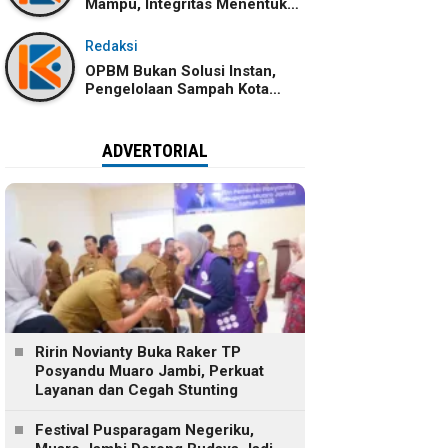
Mampu, Integritas Menentukan
Ke Mana Kemampuan Itu
Dibawa
Redaksi
OPBM Bukan Solusi Instan,
Pengelolaan Sampah Kota
Jambi Tetap Membutuhkan
Kolaborasi
ADVERTORIAL
Ririn Novianty Buka Raker TP
Posyandu Muaro Jambi, Perkuat
Layanan dan Cegah Stunting
Festival Pusparagam Negeriku,