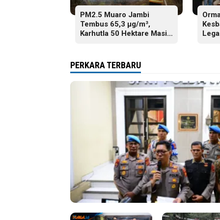
PM2.5 Muaro Jambi
Orma
Tembus 65,3 µg/m³,
Kesb
Karhutla 50 Hektare Masih
Lega
Ditangani
Jela
PERKARA TERBARU