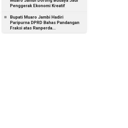
Muaro Jambi Dorong Budaya Jadi
Penggerak Ekonomi Kreatif
Bupati Muaro Jambi Hadiri
Paripurna DPRD Bahas Pandangan
Fraksi atas Ranperda
Pertanggungjawaban APBD 2025