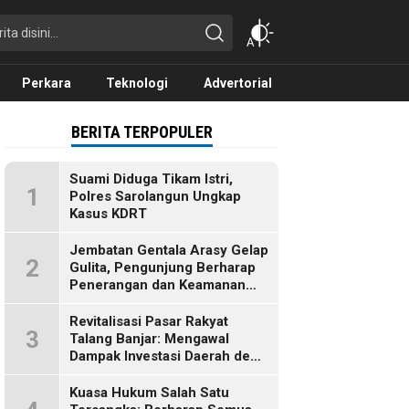
Perkara
Teknologi
Advertorial
BERITA TERPOPULER
Suami Diduga Tikam Istri,
1
Polres Sarolangun Ungkap
Kasus KDRT
Jembatan Gentala Arasy Gelap
2
Gulita, Pengunjung Berharap
Penerangan dan Keamanan
Segera Dibenahi
Revitalisasi Pasar Rakyat
3
Talang Banjar: Mengawal
Dampak Investasi Daerah demi
Ekonomi Berkelanjutan
Kuasa Hukum Salah Satu