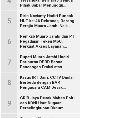
4
Tersangka: Berharap Semua
Pihak Sabar Menunggu
Kepastian Hukum
Ririn Novianty Hadiri Puncak
5
HUT ke-46 Dekranas, Dorong
Perajin Muaro Jambi Naik
Kelas
Pemkab Muaro Jambi dan PT
6
Pegadaian Teken MoU,
Perkuat Akses Layanan
Keuangan bagi Masyarakat
Bupati Muaro Jambi Hadiri
7
Paripurna DPRD Bahas
Pandangan Fraksi atas
Ranperda
Pertanggungjawaban APBD
Kasus IRT Dairi: CCTV Dinilai
8
2025
Berbeda dengan BAP,
Pengacara CAM Desak
Evaluasi Tersangka
GRIB Jaya Desak Mabes Polri
9
dan KONI Usut Dugaan
Perselingkuhan Oknum
Perwira Polda Jambi