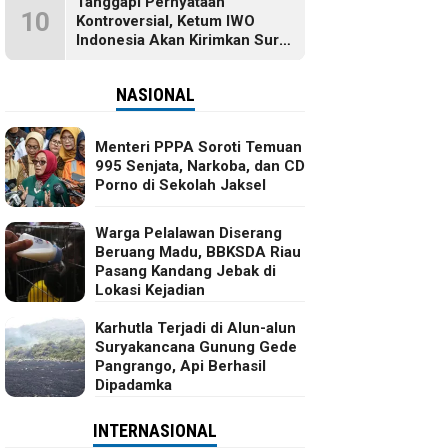
Tanggapi Pernyataan
10
Kontroversial, Ketum IWO
Indonesia Akan Kirimkan Surat
dan Ingin Temui Hotman Paris
NASIONAL
Menteri PPPA Soroti Temuan
995 Senjata, Narkoba, dan CD
Porno di Sekolah Jaksel
Warga Pelalawan Diserang
Beruang Madu, BBKSDA Riau
Pasang Kandang Jebak di
Lokasi Kejadian
Karhutla Terjadi di Alun-alun
Suryakancana Gunung Gede
Pangrango, Api Berhasil
Dipadamka
INTERNASIONAL