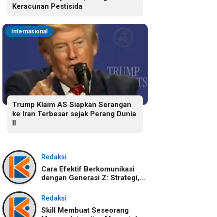
Keracunan Pestisida
Internasional
Trump Klaim AS Siapkan Serangan
ke Iran Terbesar sejak Perang Dunia
II
Redaksi
Cara Efektif Berkomunikasi
dengan Generasi Z: Strategi,
Karakteristik, dan
Tantangannya
Redaksi
Skill Membuat Seseorang