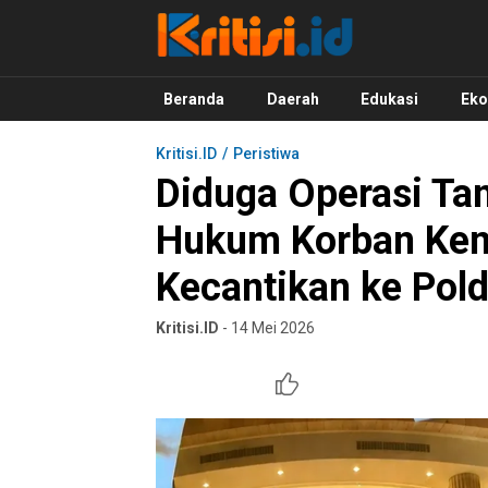
Kritisi.ID
Kritik untuk Negeri!
Beranda
Daerah
Edukasi
Ek
Kritisi.ID
Peristiwa
Diduga Operasi Ta
Hukum Korban Kemb
Kecantikan ke Pol
Kritisi.ID
- 14 Mei 2026