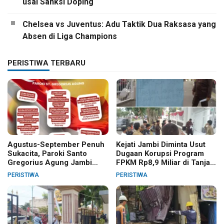
usai Sanksi Doping
Chelsea vs Juventus: Adu Taktik Dua Raksasa yang
Absen di Liga Champions
PERISTIWA TERBARU
Agustus-September Penuh
Kejati Jambi Diminta Usut
Sukacita, Paroki Santo
Dugaan Korupsi Program
Gregorius Agung Jambi
FPKM Rp8,9 Miliar di Tanjab
Gelar Berbagai Kegiatan
Barat
PERISTIWA
PERISTIWA
HUT RI dan HUT Paroki