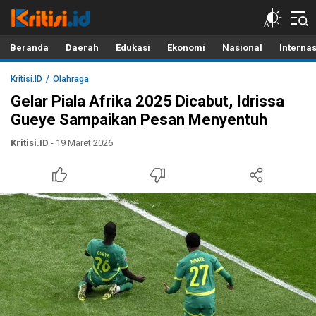
Kritisi.ID
Kritik untuk Negeri!
Beranda
Daerah
Edukasi
Ekonomi
Nasional
Interna
Kritisi.ID
Olahraga
Gelar Piala Afrika 2025 Dicabut, Idrissa
Gueye Sampaikan Pesan Menyentuh
Kritisi.ID
- 19 Maret 2026