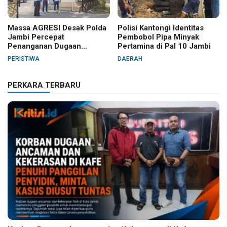
Massa AGRESI Desak Polda
Polisi Kantongi Identitas
Jambi Percepat
Pembobol Pipa Minyak
Penanganan Dugaan
Pertamina di Pal 10 Jambi
Pelanggaran Hak Cipta Buku
PERISTIWA
DAERAH
Hukum Adat Melayu Jambi
PERKARA TERBARU