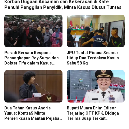
Korban Dugaan Ancaman dan Kekerasan di Kafe
Penuhi Panggilan Penyidik, Minta Kasus Diusut Tuntas
Peradi Bersatu Respons
JPU Tuntut Pidana Seumur
Penangkapan Roy Suryo dan
Hidup Dua Terdakwa Kasus
Dokter Tifa dalam Kasus
Sabu 58 Kg
Dugaan Ijazah Palsu Jokowi
Dua Tahun Kasus Andrie
Bupati Muara Enim Edison
Yunus: KontraS Minta
Terjaring OTT KPK, Diduga
Pemeriksaan Mantan Pejabat
Terima Suap Terkait
TNI
Pengadaan di Pemkab