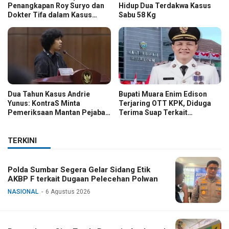
Penangkapan Roy Suryo dan
Hidup Dua Terdakwa Kasus
Dokter Tifa dalam Kasus
Sabu 58 Kg
Dugaan Ijazah Palsu Jokowi
Dua Tahun Kasus Andrie
Bupati Muara Enim Edison
Yunus: KontraS Minta
Terjaring OTT KPK, Diduga
Pemeriksaan Mantan Pejabat
Terima Suap Terkait
TNI
Pengadaan di Pemkab
TERKINI
Polda Sumbar Segera Gelar Sidang Etik
AKBP F terkait Dugaan Pelecehan Polwan
NASIONAL
6 Agustus 2026