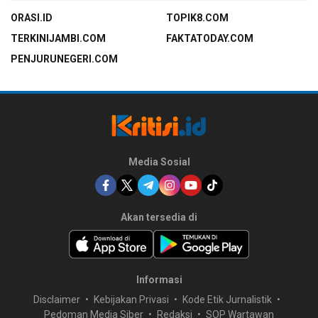
ORASI.ID
TOPIK8.COM
TERKINIJAMBI.COM
FAKTATODAY.COM
PENJURUNEGERI.COM
Media Sosial
Akan tersedia di
Informasi
Disclaimer
Kebijakan Privasi
Kode Etik Jurnalistik
Pedoman Media Siber
Redaksi
SOP Wartawan