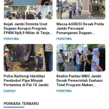
Kejati Jambi Diminta Usut
Massa AGRESI Desak Polda
Dugaan Korupsi Program
Jambi Percepat
FPKM Rp8,9 Miliar di Tanjab
Penanganan Dugaan
Barat
Pelanggaran Hak Cipta Buku
PERISTIWA
PERISTIWA
Hukum Adat Melayu Jambi
Polisi Kantongi Identitas
Koalisi Pantau MBG Jambi
Pembobol Pipa Minyak
Desak Pemerintah Evaluasi
Pertamina di Pal 10 Jambi
Total Program Makan
Bergizi Gratis
DAERAH
PERISTIWA
PERKARA TERBARU