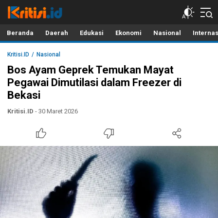
Kritisi.ID
Kritik untuk Negeri!
Beranda
Daerah
Edukasi
Ekonomi
Nasional
Interna
Kritisi.ID
Nasional
Bos Ayam Geprek Temukan Mayat
Pegawai Dimutilasi dalam Freezer di
Bekasi
Kritisi.ID
- 30 Maret 2026