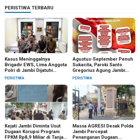
PERISTIWA TERBARU
Kasus Meninggalnya
Agustus-September Penuh
Brigadir EWS, Lima Anggota
Sukacita, Paroki Santo
Polri di Jambi Dijatuhi
Gregorius Agung Jambi
Sanksi PTDH
Gelar Berbagai Kegiatan
PERISTIWA
PERISTIWA
HUT RI dan HUT Paroki
Kejati Jambi Diminta Usut
Massa AGRESI Desak Polda
Dugaan Korupsi Program
Jambi Percepat
FPKM Rp8,9 Miliar di Tanjab
Penanganan Dugaan