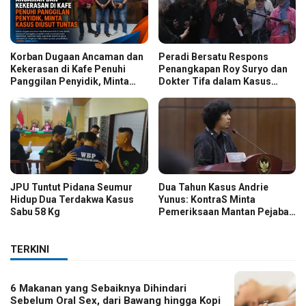
Korban Dugaan Ancaman dan
Peradi Bersatu Respons
Kekerasan di Kafe Penuhi
Penangkapan Roy Suryo dan
Panggilan Penyidik, Minta
Dokter Tifa dalam Kasus
Kasus Diusut Tuntas
Dugaan Ijazah Palsu Jokowi
JPU Tuntut Pidana Seumur
Dua Tahun Kasus Andrie
Hidup Dua Terdakwa Kasus
Yunus: KontraS Minta
Sabu 58 Kg
Pemeriksaan Mantan Pejabat
TNI
TERKINI
6 Makanan yang Sebaiknya Dihindari
Sebelum Oral Sex, dari Bawang hingga Kopi