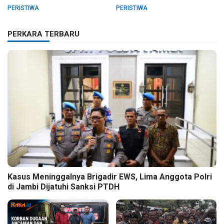
Barat
Pelanggaran Hak Cipta Buku
PERISTIWA
PERISTIWA
Hukum Adat Melayu Jambi
PERKARA TERBARU
Kasus Meninggalnya Brigadir EWS, Lima Anggota Polri
di Jambi Dijatuhi Sanksi PTDH