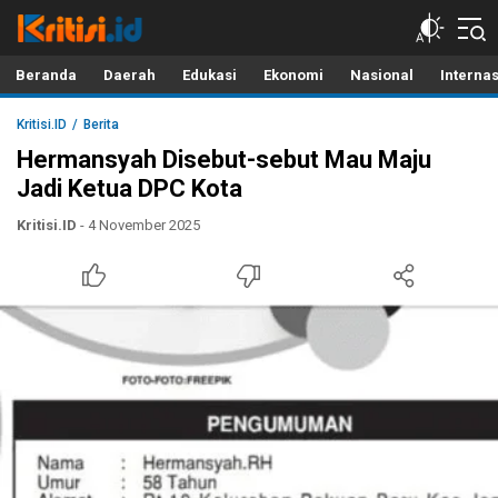
Kritisi.ID
Kritik untuk Negeri!
Beranda
Daerah
Edukasi
Ekonomi
Nasional
Interna
Kritisi.ID
Berita
Hermansyah Disebut-sebut Mau Maju
Jadi Ketua DPC Kota
Kritisi.ID
- 4 November 2025