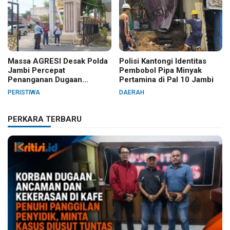
Massa AGRESI Desak Polda
Polisi Kantongi Identitas
Jambi Percepat
Pembobol Pipa Minyak
Penanganan Dugaan
Pertamina di Pal 10 Jambi
Pelanggaran Hak Cipta Buku
PERISTIWA
DAERAH
Hukum Adat Melayu Jambi
PERKARA TERBARU