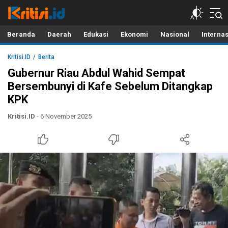
Kritisi.ID
Kritik untuk Negeri!
Beranda
Daerah
Edukasi
Ekonomi
Nasional
Interna
Kritisi.ID
Berita
Gubernur Riau Abdul Wahid Sempat
Bersembunyi di Kafe Sebelum Ditangkap
KPK
Kritisi.ID
- 6 November 2025