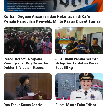
Korban Dugaan Ancaman dan Kekerasan di Kafe
Penuhi Panggilan Penyidik, Minta Kasus Diusut Tuntas
Peradi Bersatu Respons
JPU Tuntut Pidana Seumur
Penangkapan Roy Suryo dan
Hidup Dua Terdakwa Kasus
Dokter Tifa dalam Kasus
Sabu 58 Kg
Dugaan Ijazah Palsu Jokowi
Dua Tahun Kasus Andrie
Bupati Muara Enim Edison