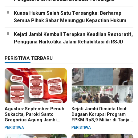
Kuasa Hukum Salah Satu Tersangka: Berharap
Semua Pihak Sabar Menunggu Kepastian Hukum
Kejati Jambi Kembali Terapkan Keadilan Restoratif,
Pengguna Narkotika Jalani Rehabilitasi di RSJD
PERISTIWA TERBARU
Agustus-September Penuh
Kejati Jambi Diminta Usut
Sukacita, Paroki Santo
Dugaan Korupsi Program
Gregorius Agung Jambi
FPKM Rp8,9 Miliar di Tanjab
Gelar Berbagai Kegiatan
Barat
PERISTIWA
PERISTIWA
HUT RI dan HUT Paroki