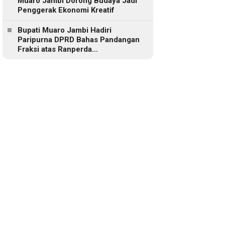
Muaro Jambi Dorong Budaya Jadi
Penggerak Ekonomi Kreatif
Bupati Muaro Jambi Hadiri
Paripurna DPRD Bahas Pandangan
Fraksi atas Ranperda
Pertanggungjawaban APBD 2025