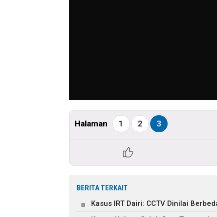
Halaman
1
2
3
BERITA TERKAIT
Kasus IRT Dairi: CCTV Dinilai Berb