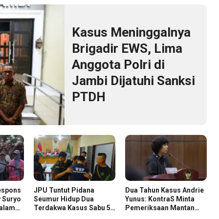
Kasus Meninggalnya
Brigadir EWS, Lima
Anggota Polri di
Jambi Dijatuhi Sanksi
PTDH
espons
JPU Tuntut Pidana
Dua Tahun Kasus Andrie
 Suryo
Seumur Hidup Dua
Yunus: KontraS Minta
dalam
Terdakwa Kasus Sabu 58
Pemeriksaan Mantan
zah
Kg
Pejabat TNI