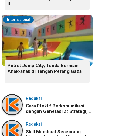
II
Internasional
Potret Jump City, Tenda Bermain
Anak-anak di Tengah Perang Gaza
Redaksi
Cara Efektif Berkomunikasi
dengan Generasi Z: Strategi,
Karakteristik, dan
Tantangannya
Redaksi
Skill Membuat Seseorang