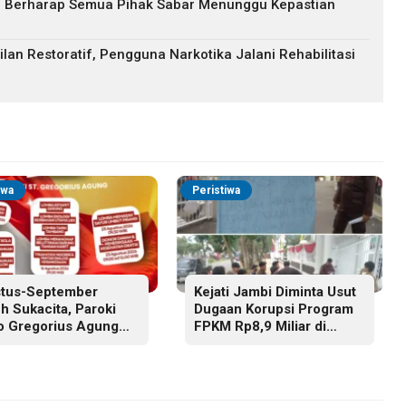
: Berharap Semua Pihak Sabar Menunggu Kepastian
lan Restoratif, Pengguna Narkotika Jalani Rehabilitasi
iwa
Peristiwa
tus-September
Kejati Jambi Diminta Usut
h Sukacita, Paroki
Dugaan Korupsi Program
o Gregorius Agung
FPKM Rp8,9 Miliar di
i Gelar Berbagai
Tanjab Barat
atan HUT RI dan HUT
ki