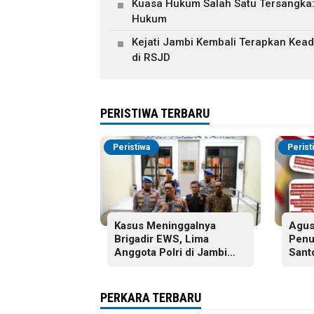
Kuasa Hukum Salah Satu Tersangka
Hukum
Kejati Jambi Kembali Terapkan Keadi
di RSJD
PERISTIWA TERBARU
Peristiwa
Perist
Kasus Meninggalnya
Agus
Brigadir EWS, Lima
Penu
Anggota Polri di Jambi
Sant
Dijatuhi Sanksi PTDH
Jamb
Kegi
Paro
PERKARA TERBARU