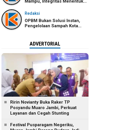
Mampu, Integritas Menentukan
Ke Mana Kemampuan Itu
Dibawa
Redaksi
OPBM Bukan Solusi Instan,
Pengelolaan Sampah Kota
Jambi Tetap Membutuhkan
Kolaborasi
ADVERTORIAL
Ririn Novianty Buka Raker TP
Posyandu Muaro Jambi, Perkuat
Layanan dan Cegah Stunting
Festival Pusparagam Negeriku,