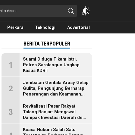
Perkara
Teknologi
Advertorial
BERITA TERPOPULER
Suami Diduga Tikam Istri,
1
Polres Sarolangun Ungkap
Kasus KDRT
Jembatan Gentala Arasy Gelap
2
Gulita, Pengunjung Berharap
Penerangan dan Keamanan
Segera Dibenahi
Revitalisasi Pasar Rakyat
3
Talang Banjar: Mengawal
Dampak Investasi Daerah demi
Ekonomi Berkelanjutan
Kuasa Hukum Salah Satu