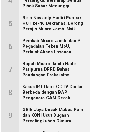
4
Tersangka: Berharap Semua
Pihak Sabar Menunggu
Kepastian Hukum
Ririn Novianty Hadiri Puncak
5
HUT ke-46 Dekranas, Dorong
Perajin Muaro Jambi Naik
Kelas
Pemkab Muaro Jambi dan PT
6
Pegadaian Teken MoU,
Perkuat Akses Layanan
Keuangan bagi Masyarakat
Bupati Muaro Jambi Hadiri
7
Paripurna DPRD Bahas
Pandangan Fraksi atas
Ranperda
Pertanggungjawaban APBD
Kasus IRT Dairi: CCTV Dinilai
8
2025
Berbeda dengan BAP,
Pengacara CAM Desak
Evaluasi Tersangka
GRIB Jaya Desak Mabes Polri
9
dan KONI Usut Dugaan
Perselingkuhan Oknum
Perwira Polda Jambi