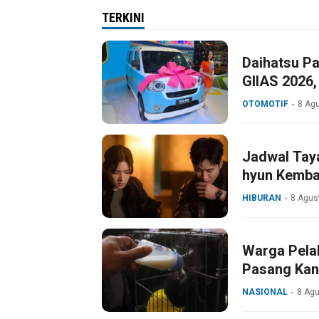
Diusut Tuntas
Palsu Jokowi
TERKINI
Daihatsu Pa
GIIAS 2026,
OTOMOTIF
8 Ag
Jadwal Taya
hyun Kembal
HIBURAN
8 Agus
Warga Pela
Pasang Kan
NASIONAL
8 Ag