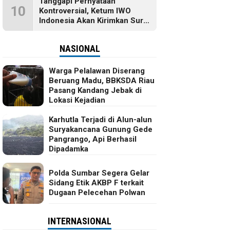
Tanggapi Pernyataan
10
Kontroversial, Ketum IWO
Indonesia Akan Kirimkan Surat
dan Ingin Temui Hotman Paris
NASIONAL
Warga Pelalawan Diserang
Beruang Madu, BBKSDA Riau
Pasang Kandang Jebak di
Lokasi Kejadian
Karhutla Terjadi di Alun-alun
Suryakancana Gunung Gede
Pangrango, Api Berhasil
Dipadamka
Polda Sumbar Segera Gelar
Sidang Etik AKBP F terkait
Dugaan Pelecehan Polwan
INTERNASIONAL