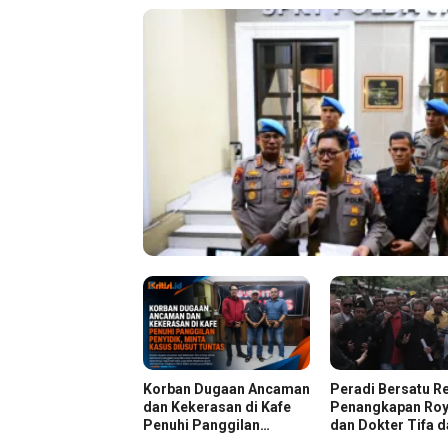
Korban Dugaan Ancaman
Peradi Bersatu R
dan Kekerasan di Kafe
Penangkapan Roy
Penuhi Panggilan
dan Dokter Tifa 
Penyidik, Minta Kasus
Kasus Dugaan Ija