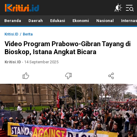
Kritisi.ID
Kritik untuk Negeri!
Beranda
Daerah
Edukasi
Ekonomi
Nasional
Interna
Kritisi.ID
Berita
Video Program Prabowo-Gibran Tayang di
Bioskop, Istana Angkat Bicara
Kritisi.ID
- 14 September 2025