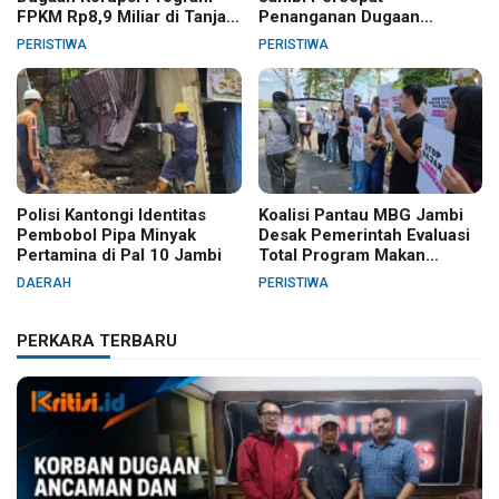
FPKM Rp8,9 Miliar di Tanjab
Penanganan Dugaan
Barat
Pelanggaran Hak Cipta Buku
PERISTIWA
PERISTIWA
Hukum Adat Melayu Jambi
Polisi Kantongi Identitas
Koalisi Pantau MBG Jambi
Pembobol Pipa Minyak
Desak Pemerintah Evaluasi
Pertamina di Pal 10 Jambi
Total Program Makan
Bergizi Gratis
DAERAH
PERISTIWA
PERKARA TERBARU